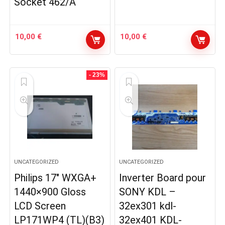
Socket 462/A
10,00
€
10,00
€
- 23%
UNCATEGORIZED
UNCATEGORIZED
Philips 17″ WXGA+
Inverter Board pour
1440×900 Gloss
SONY KDL –
LCD Screen
32ex301 kdl-
LP171WP4 (TL)(B3)
32ex401 KDL-