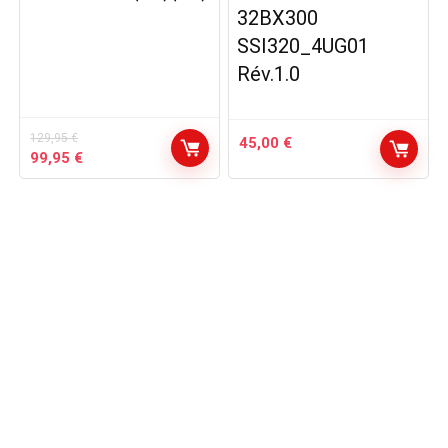
32BX300
SSI320_4UG01
Rév.1.0
129,95
€
45,00
€
Le
Le
99,95
€
prix
prix
initial
actuel
était :
est :
129,95 €.
99,95 €.