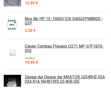
12,90
€
Bios Bin HP 15- FA0031DX DA0G3PMB8D0 -
G3P
3,50
€
Clavier Compaq Presario CQ71 MP-07F16F0-
920
29,00
€
Le
Le
19,90
€
prix
prix
initial
actuel
était :
est :
Disque dur Disque dur MAXTOR 32049H2 02A
29,00 €.
19,90 €.
03A 81A YAH814Y0 20.4GB IDE
59,90
€