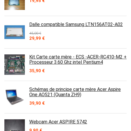
19,95
€
Dalle compatible Samsung LTN156AT02-A02
45,00
€
Le
Le
29,99
€
prix
prix
initial
actuel
était :
est :
Kit Carte carte mère - ECS -ACER-RC410-M2 +
45,00 €.
29,99 €.
Processeur 3.60 Ghz intel Pentium4
35,90
€
Schémas de principe carte mère Acer Aspire
One AO521 (Quanta ZH9)
39,90
€
Webcam Acer ASPIRE 5742
9,90
€