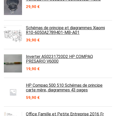
29,90
€
Schémas de principe et diagrammes Xiaomi
R10-6050A2789401-MB-A01
39,90
€
Inverter AS0231720D2 HP COMPAQ
PRESARIO V6000
19,90
€
HP Compaq 500 510 Schémas de principe
carte mère, diagrammes 43 pages
59,90
€
Office Famille et Petite Entreprise 2016 Fr