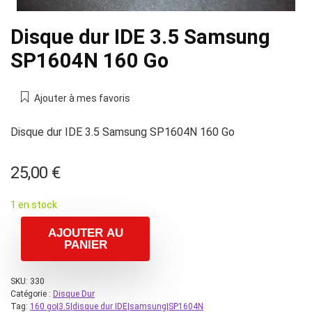
Disque dur IDE 3.5 Samsung
SP1604N 160 Go
Ajouter à mes favoris
Disque dur IDE 3.5 Samsung SP1604N 160 Go
25,00
€
1 en stock
AJOUTER AU
PANIER
SKU:
330
Catégorie :
Disque Dur
Tag:
160 go|3.5|disque dur IDE|samsung|SP1604N