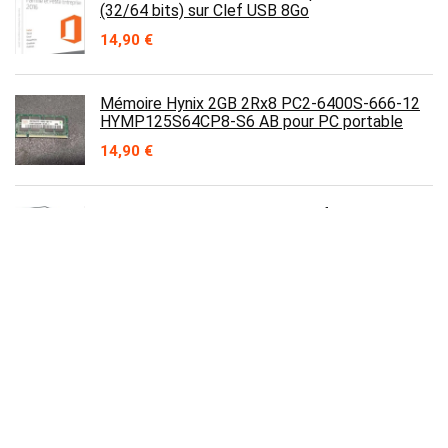
(32/64 bits) sur Clef USB 8Go
14,90
€
Mémoire Hynix 2GB 2Rx8 PC2-6400S-666-12
HYMP125S64CP8-S6 AB pour PC portable
14,90
€
Documentation technique du réfrigérateur
Arthur Martin AR8691D
5,99
€
Processeur AMD DHD1200AMT1B Duron 1200
socket un processeur
10,00
€