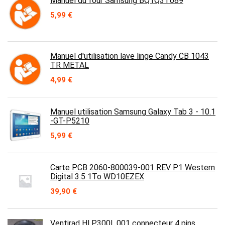
Manuel du four Samsung BQ1Q3T089
5,99
€
Manuel d'utilisation lave linge Candy CB 1043
TR METAL
4,99
€
Manuel utilisation Samsung Galaxy Tab 3 - 10.1
-GT-P5210
5,99
€
Carte PCB 2060-800039-001 REV P1 Western
Digital 3.5 1To WD10EZEX
39,90
€
Ventirad HI.P300L.001 connecteur 4 pins