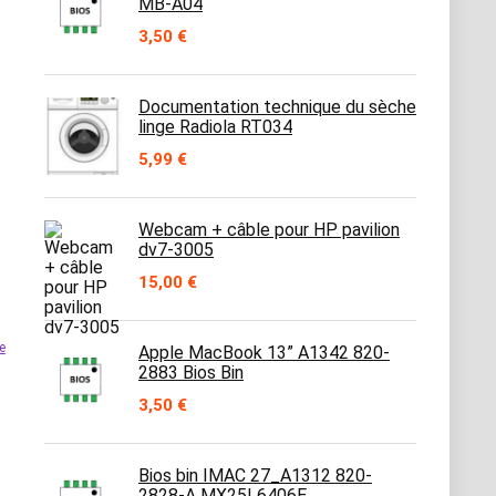
MB-A04
3,50
€
Documentation technique du sèche
linge Radiola RT034
5,99
€
Webcam + câble pour HP pavilion
dv7-3005
15,00
€
e
Apple MacBook 13” A1342 820-
2883 Bios Bin
3,50
€
Bios bin IMAC 27_A1312 820-
2828-A MX25L6406E