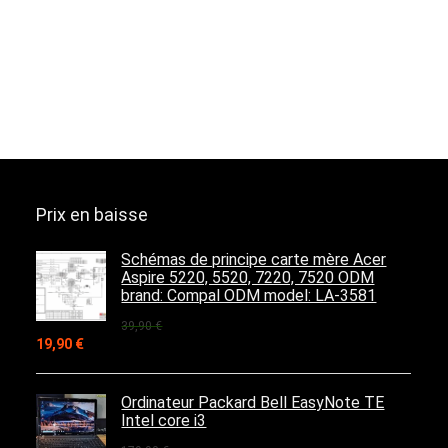
Prix en baisse
Schémas de principe carte mère Acer
Aspire 5220, 5520, 7220, 7520 ODM
brand: Compal ODM model: LA-3581
39,90
€
Le
Le
19,90
€
prix
prix
initial
actuel
était :
est :
Ordinateur Packard Bell EasyNote TE
39,90 €.
19,90 €.
Intel core i3