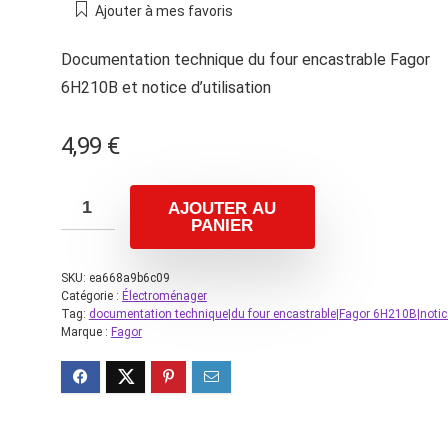
Ajouter à mes favoris
Documentation technique du four encastrable Fagor
6H210B et notice d’utilisation
4,99
€
AJOUTER AU
PANIER
SKU:
ea668a9b6c09
Catégorie :
Électroménager
Tag:
documentation technique|du four encastrable|Fagor 6H210B|notic
Marque :
Fagor