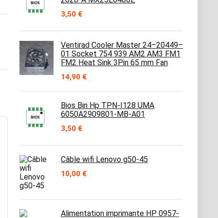
3,50
€
Ventirad Cooler Master 24–20449–
01 Socket 754 939 AM2 AM3 FM1
FM2 Heat Sink 3Pin 65 mm Fan
14,90
€
Bios Bin Hp TPN-I128 UMA
6050A2909801-MB-A01
3,50
€
Câble wifi Lenovo g50-45
10,00
€
Alimentation imprimante HP 0957-