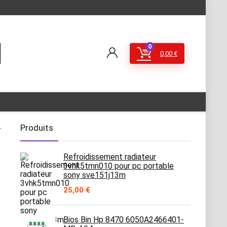
0
0,00
€
Produits
r
Refroidissement radiateur
3vhk5tmn010 pour pc portable
sony sve151j13m
25,00
€
Bios Bin Hp 8470 6050A2466401-