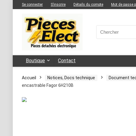
Se connecter
S’inscrire
Détails du compte
Mot de passe 
Boutique
Contact
Accueil
Notices, Docs technique
Document te
encastrable Fagor 6H210B