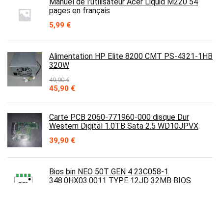
Manuel de l'utilisateur Acer Liquid M220 54
pages en français
5,99
€
Alimentation HP Elite 8200 CMT PS-4321-1HB
320W
49,90
€
Le
Le
45,90
€
prix
prix
initial
actuel
était :
est :
Carte PCB 2060-771960-000 disque Dur
49,90 €.
45,90 €.
Western Digital 1.0TB Sata 2.5 WD10JPVX
39,90
€
Bios bin NEO 50T GEN 4 23C058-1
348.0HX03.0011 TYPE 12JD 32MB BIOS
3,50
€