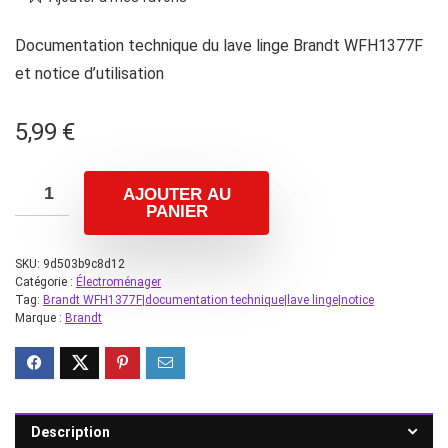
Documentation technique du lave linge Brandt WFH1377F
et notice d’utilisation
5,99
€
AJOUTER AU
PANIER
SKU:
9d503b9c8d12
Catégorie :
Électroménager
Tag:
Brandt WFH1377F|documentation technique|lave linge|notice
Marque :
Brandt
Description