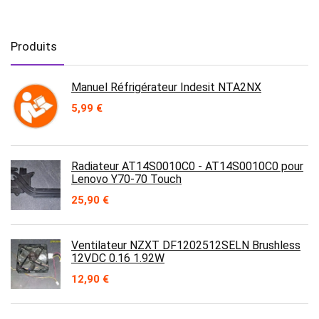
Produits
Manuel Réfrigérateur Indesit NTA2NX
5,99
€
Radiateur AT14S0010C0 - AT14S0010C0 pour
Lenovo Y70-70 Touch
25,90
€
Ventilateur NZXT DF1202512SELN Brushless
12VDC 0.16 1.92W
12,90
€