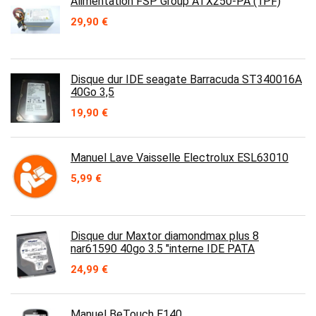
Alimentation FSP Group ATX250-PA (1PF)
29,90
€
Disque dur IDE seagate Barracuda ST340016A
40Go 3,5
19,90
€
Manuel Lave Vaisselle Electrolux ESL63010
5,99
€
Disque dur Maxtor diamondmax plus 8
nar61590 40go 3.5 "interne IDE PATA
24,99
€
Manuel BeTouch E140