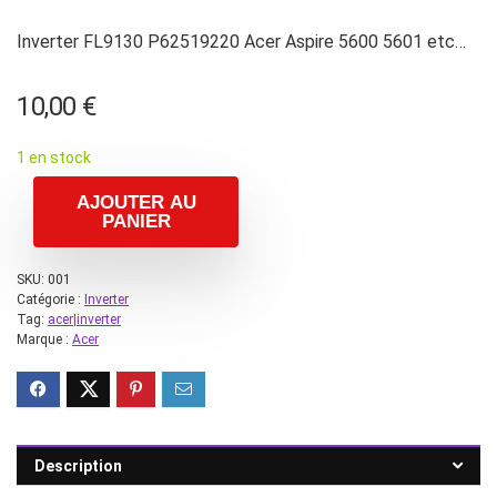
Inverter FL9130 P62519220 Acer Aspire 5600 5601 etc…
10,00
€
1 en stock
AJOUTER AU
PANIER
SKU:
001
Catégorie :
Inverter
Tag:
acer|inverter
Marque :
Acer
Description