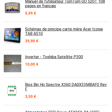
Manuel de l’utilisateur TomTom GO 520T 108
pages en français
5,99
€
Schémas de principe carte mère Acer Iconia
TAB A510
39,90
€
Inverter - Toshiba Satellite P300
10,00
€
Bios Bin Hp Spectre X360 DA0X33MBAF0 Rev
F
3,50
€