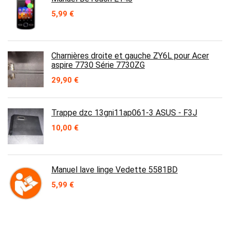
5,99
€
Charnières droite et gauche ZY6L pour Acer
aspire 7730 Série 7730ZG
29,90
€
Trappe dzc 13gni11ap061-3 ASUS - F3J
10,00
€
Manuel lave linge Vedette 5581BD
5,99
€