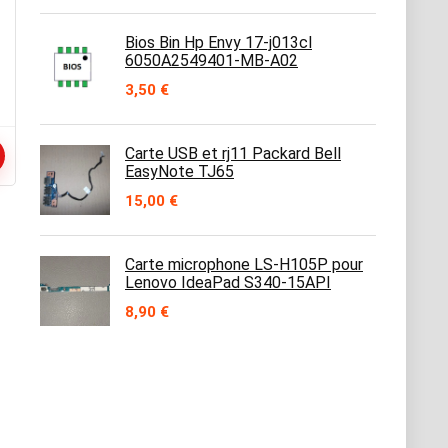
Bios Bin Hp Envy 17-j013cl
6050A2549401-MB-A02
3,50
€
Carte USB et rj11 Packard Bell
EasyNote TJ65
15,00
€
Carte microphone LS-H105P pour
Lenovo IdeaPad S340-15API
8,90
€