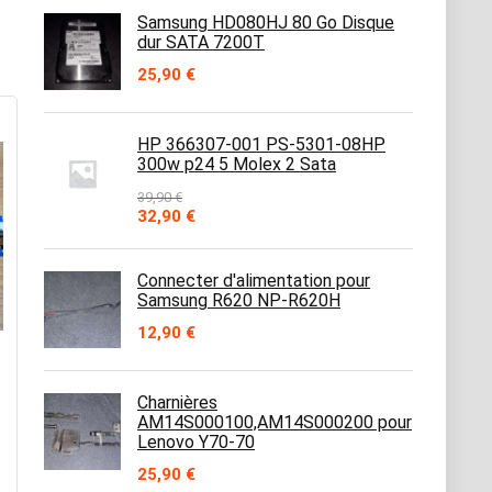
Samsung HD080HJ 80 Go Disque
dur SATA 7200T
25,90
€
HP 366307-001 PS-5301-08HP
300w p24 5 Molex 2 Sata
39,90
€
Le
Le
32,90
€
prix
prix
initial
actuel
était :
est :
Connecter d'alimentation pour
39,90 €.
32,90 €.
Samsung R620 NP-R620H
12,90
€
Charnières
AM14S000100,AM14S000200 pour
Lenovo Y70-70
25,90
€