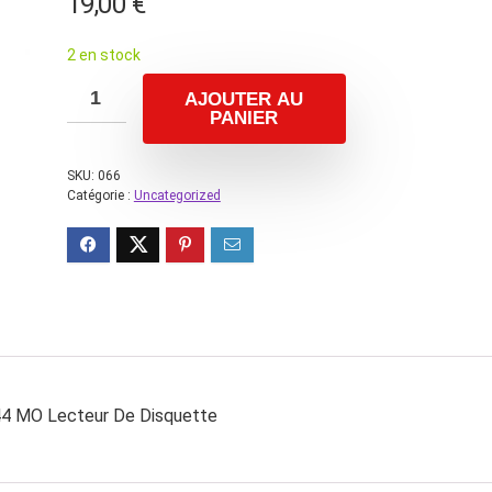
19,00
€
2 en stock
AJOUTER AU
PANIER
SKU:
066
Catégorie :
Uncategorized
,44 MO Lecteur De Disquette