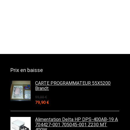
Prix en baisse
CARTE PROGRAMMATEUR 55X5200
Brandt
99,00
€
Le
Le
79,90
€
prix
prix
initial
actuel
était :
est :
Alimentation Delta HP DPS-400AB-19 A
99,00 €.
79,90 €.
704427-001 705045-001 Z230 MT
400W