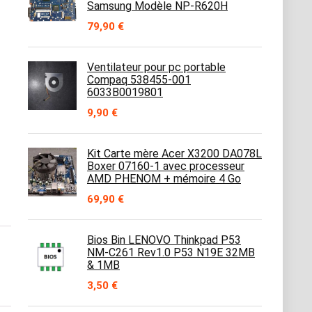
Samsung Modèle NP-R620H
79,90
€
Ventilateur pour pc portable
Compaq 538455-001
6033B0019801
9,90
€
Kit Carte mère Acer X3200 DA078L
Boxer 07160-1 avec processeur
AMD PHENOM + mémoire 4 Go
69,90
€
Bios Bin LENOVO Thinkpad P53
NM-C261 Rev1.0 P53 N19E 32MB
& 1MB
3,50
€