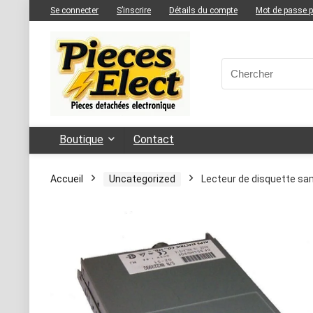
Se connecter
S’inscrire
Détails du compte
Mot de passe 
Boutique
Contact
Accueil
Uncategorized
Lecteur de disquette s