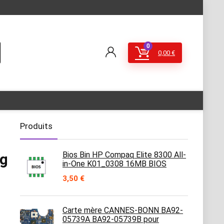
0
0,00
€
Produits
Bios Bin HP Compaq Elite 8300 All-
ng
in-One K01_0308 16MB BIOS
3,50
€
Carte mère CANNES-BONN BA92-
05739A BA92-05739B pour