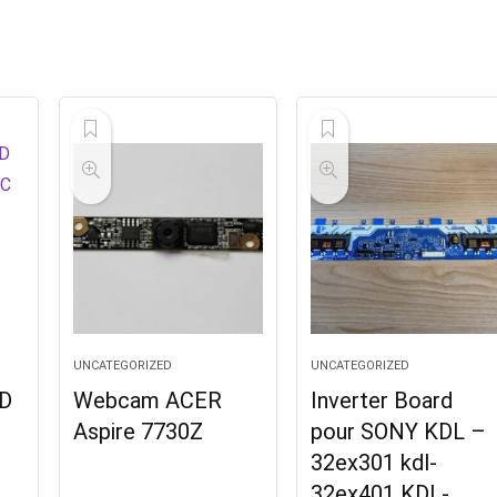
UNCATEGORIZED
UNCATEGORIZED
D
Webcam ACER
Inverter Board
Aspire 7730Z
pour SONY KDL –
32ex301 kdl-
32ex401 KDL-