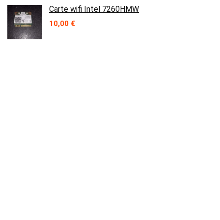
Carte wifi Intel 7260HMW
10,00
€
Schémas de principe carte mère Acer Aspire
4739
39,90
€
Contact
Prix en baisse
Dalle ordinateur portable HP DV5