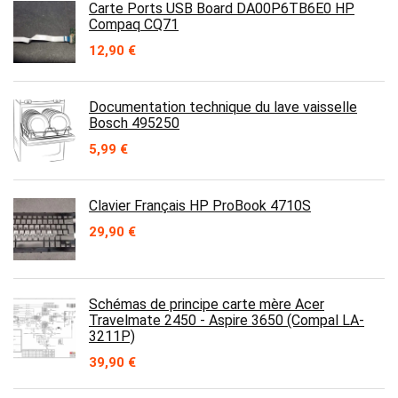
Carte Ports USB Board DA00P6TB6E0 HP
Compaq CQ71
12,90
€
Documentation technique du lave vaisselle
Bosch 495250
5,99
€
Clavier Français HP ProBook 4710S
29,90
€
Schémas de principe carte mère Acer
Travelmate 2450 - Aspire 3650 (Compal LA-
3211P)
39,90
€