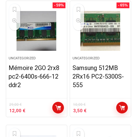
- 59%
- 65%
UNCATEGORIZED
UNCATEGORIZED
Mémoire 2GO 2rx8
Samsung 512MB
pc2-6400s-666-12
2Rx16 PC2-5300S-
ddr2
555
29,00
€
10,00
€
Le
Le
Le
Le
12,00
€
3,50
€
prix
prix
prix
prix
initial
actuel
initial
actuel
était :
est :
était :
est :
29,00 €.
12,00 €.
10,00 €.
3,50 €.