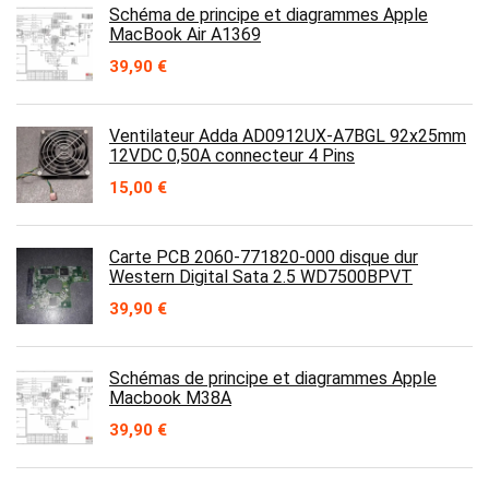
Schéma de principe et diagrammes Apple
MacBook Air A1369
39,90
€
Ventilateur Adda AD0912UX-A7BGL 92x25mm
12VDC 0,50A connecteur 4 Pins
15,00
€
Carte PCB 2060-771820-000 disque dur
Western Digital Sata 2.5 WD7500BPVT
39,90
€
Schémas de principe et diagrammes Apple
Macbook M38A
39,90
€