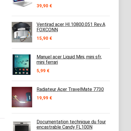
39,90
€
Ventirad acer HI.10800.051 Rev.A
FOXCONN
15,90
€
Manuel acer Liquid Mini, mini sfr,
mini ferrari
5,99
€
Radiateur Acer TravelMate 7730
19,99
€
Documentation technique du four
encastrable Candy FL100N