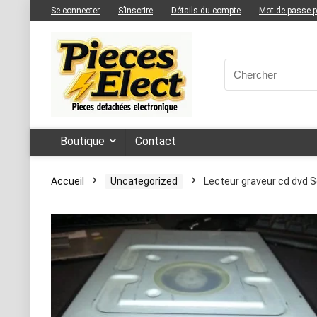
Se connecter
S’inscrire
Détails du compte
Mot de passe 
Boutique
Contact
Accueil
Uncategorized
Lecteur graveur cd dvd 