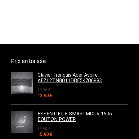
Prix en baisse
Clavier Français Acer Aspire
AEZL2TNB011DBE54700883
19,90
€
Le
Le
12,90
€
prix
prix
initial
actuel
était :
est :
ESSENTIEL B SMARTMOUV 1506
19,90 €.
12,90 €.
BOUTON POWER
19,90
€
Le
Le
15,90
€