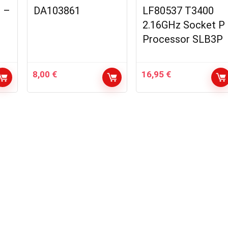
+ –
DA103861
LF80537 T3400
2.16GHz Socket P
Processor SLB3P
8,00
€
16,95
€