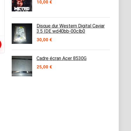
10,00
€
Disque dur Western Digital Caviar
3.5 IDE wd40bb-00clb0
30,00
€
Cadre écran Acer 8530G
25,00
€