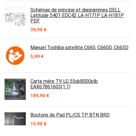
Schémas de principe et diagrammes DELL
Latitude 5401 EDC42 LA-H171P LA-H181P
PDF
39,90
€
Manuel Toshiba satellite C660, C660D, C665D
5,99
€
Carte mère TV LG 55sk8000plb
EAX67861603(1.1)
189,90
€
Boutons de Pad PL/CS TP BTN BRD
15,90
€