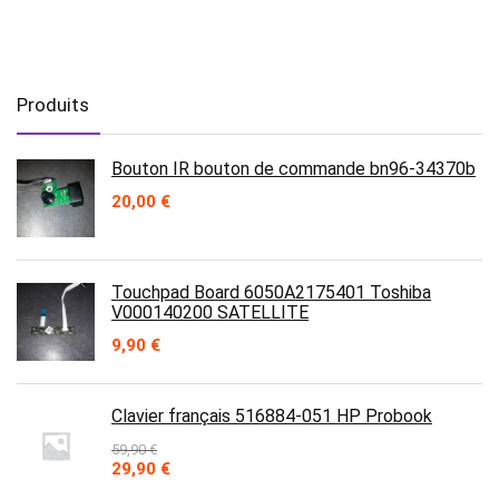
Produits
Bouton IR bouton de commande bn96-34370b
20,00
€
Touchpad Board 6050A2175401 Toshiba
V000140200 SATELLITE
9,90
€
Clavier français 516884-051 HP Probook
59,90
€
Le
Le
29,90
€
prix
prix