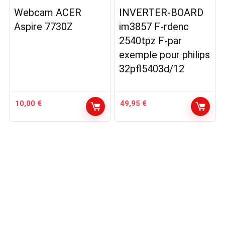
Webcam ACER
INVERTER-BOARD
Aspire 7730Z
im3857 F-rdenc
2540tpz F-par
exemple pour philips
32pfl5403d/12
10,00
€
49,95
€