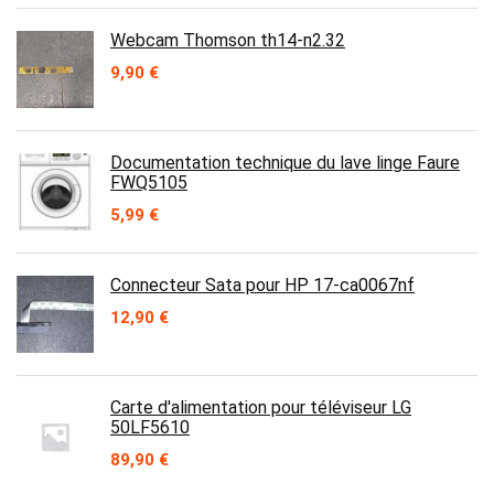
initial
actuel
était :
est :
Webcam Thomson th14-n2.32
59,90 €.
29,90 €.
9,90
€
Documentation technique du lave linge Faure
FWQ5105
5,99
€
Connecteur Sata pour HP 17-ca0067nf
12,90
€
Carte d'alimentation pour téléviseur LG
50LF5610
89,90
€