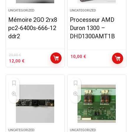
UNCATEGORIZED
UNCATEGORIZED
Mémoire 2GO 2rx8
Processeur AMD
pc2-6400s-666-12
Duron 1300 –
ddr2
DHD1300AMT1B
29,00
€
10,00
€
Le
Le
12,00
€
prix
prix
initial
actuel
était :
est :
29,00 €.
12,00 €.
UNCATEGORIZED
UNCATEGORIZED