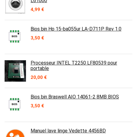
L61000
4,99
€
Bios bin Hp 15-ba055ur LA-D711P Rev 1.0
3,50
€
Processeur INTEL T2250 LF80539 pour
portable
20,00
€
Bios bin Braswell AIO 14061-2 8MB BIOS
3,50
€
Manuel lave linge Vedette 4456BD