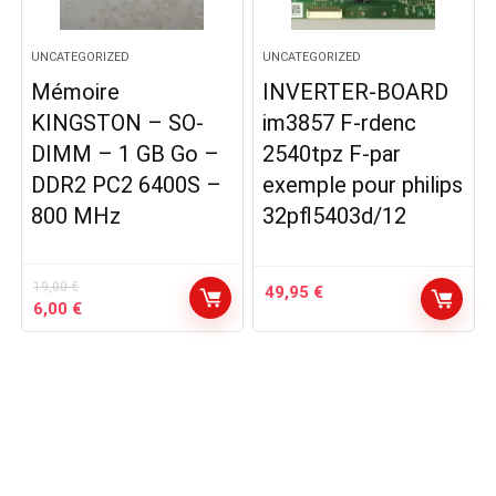
UNCATEGORIZED
UNCATEGORIZED
Mémoire
INVERTER-BOARD
KINGSTON – SO-
im3857 F-rdenc
DIMM – 1 GB Go –
2540tpz F-par
DDR2 PC2 6400S –
exemple pour philips
800 MHz
32pfl5403d/12
19,00
€
49,95
€
Le
Le
6,00
€
prix
prix
initial
actuel
était :
est :
19,00 €.
6,00 €.