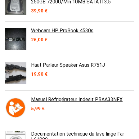
250GB 7200U/Min 10MB SATA II 3.5
39,90
€
Webcam HP ProBook 4530s
26,00
€
Haut Parleur Speaker Asus R751J
19,90
€
Manuel Réfrigérateur Indesit PBAA33NFX
5,99
€
Documentation technique du lave linge Far