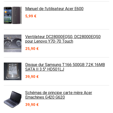
Manuel de l'utilisateur Acer E600
5,99
€
Ventilateur DC28000EQS0, DC28000EQS0
pour Lenovo Y70-70 Touch
25,90
€
Disque dur Samsung T166 500GB 7.2K 16MB
SATA II 3.5'' HD501LJ
39,90
€
Schémas de principe carte mère Acer
Emachines G420 G620
39,90
€