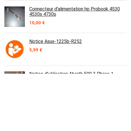
Connecteur d'alimentation hp Probook 4530
4530s 4730s
10,00
€
Notice Asus-1225b-R252
5,99
€
Notice d'utilisation Abarth 500 3 Phase 1
édition 10 / 2014
29,90
€
Antennes wifi pour Acer Aspire Series 9300,
7000,7100
6,95
€