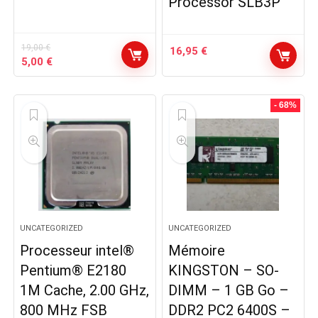
Processor SLB3P
19,00
€
16,95
€
Le
Le
5,00
€
prix
prix
initial
actuel
était :
est :
- 68%
19,00 €.
5,00 €.
UNCATEGORIZED
UNCATEGORIZED
Processeur intel®
Mémoire
Pentium® E2180
KINGSTON – SO-
1M Cache, 2.00 GHz,
DIMM – 1 GB Go –
800 MHz FSB
DDR2 PC2 6400S –