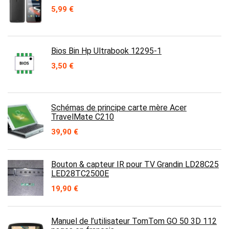
5,99
€
Bios Bin Hp Ultrabook 12295-1
3,50
€
Schémas de principe carte mère Acer
TravelMate C210
39,90
€
Bouton & capteur IR pour TV Grandin LD28C25
LED28TC2500E
19,90
€
Manuel de l’utilisateur TomTom GO 50 3D 112