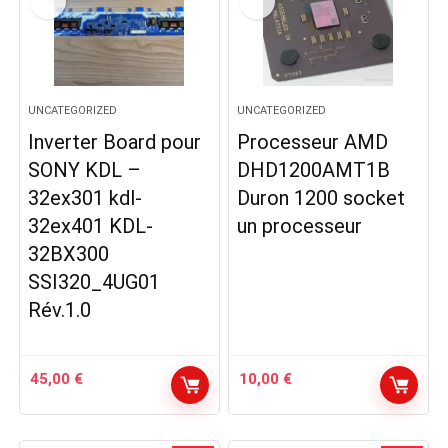
UNCATEGORIZED
UNCATEGORIZED
Inverter Board pour
Processeur AMD
SONY KDL –
DHD1200AMT1B
32ex301 kdl-
Duron 1200 socket
32ex401 KDL-
un processeur
32BX300
SSI320_4UG01
Rév.1.0
45,00
€
10,00
€