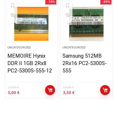
- 74%
- 65%
UNCATEGORIZED
UNCATEGORIZED
MEMOIRE Hynix
Samsung 512MB
DDR II 1GB 2Rx8
2Rx16 PC2-5300S-
PC2-5300S-555-12
555
19,00
€
10,00
€
Le
Le
Le
Le
5,00
€
3,50
€
prix
prix
prix
prix
initial
actuel
initial
actuel
était :
est :
était :
est :
19,00 €.
5,00 €.
10,00 €.
3,50 €.