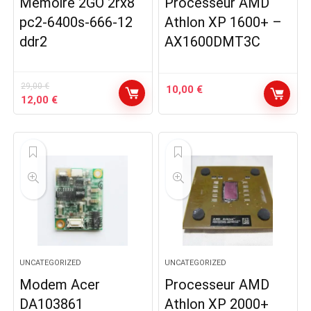
Mémoire 2GO 2rx8
Processeur AMD
pc2-6400s-666-12
Athlon XP 1600+ –
ddr2
AX1600DMT3C
29,00
€
10,00
€
Le
Le
12,00
€
prix
prix
initial
actuel
était :
est :
29,00 €.
12,00 €.
UNCATEGORIZED
UNCATEGORIZED
Modem Acer
Processeur AMD
DA103861
Athlon XP 2000+