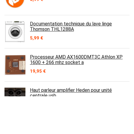
Documentation technique du lave linge
Thomson THL1288A
5,99
€
Processeur AMD AX1600DMT3C Athlon XP
1600 + 266 mhz socket a
19,95
€
Haut parleur amplifier Heden pour unité
centrale usb
10,00
€
Disque dur Hitachi 2.5″ IDE IC25N060ATMR04-
0 – PCB 320 08K1797 01 – MLC H71515 –