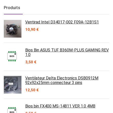
Produits
Ventirad Intel D34017-002 F09A-12B1S1
10,90
€
Bios Bin ASUS TUF B360M-PLUS GAMING REV
1.0
3,50
€
Ventilateur Delta Electronics DSB0912M
92x92x25mm connecteur 3 pins
12,50
€
Bios bin FX400 MS-14811 VER 1.0 4MB