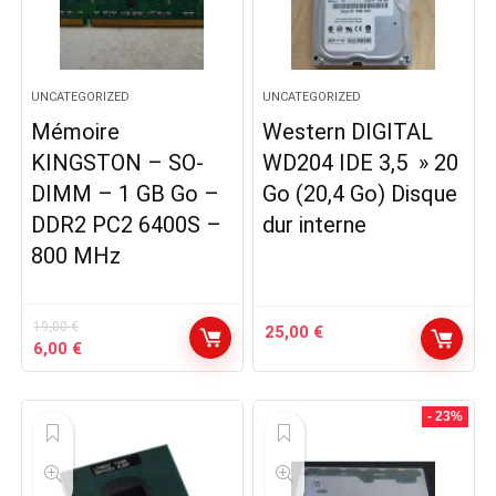
UNCATEGORIZED
UNCATEGORIZED
Mémoire
Western DIGITAL
KINGSTON – SO-
WD204 IDE 3,5 » 20
DIMM – 1 GB Go –
Go (20,4 Go) Disque
DDR2 PC2 6400S –
dur interne
800 MHz
19,00
€
25,00
€
Le
Le
6,00
€
prix
prix
initial
actuel
était :
est :
- 23%
19,00 €.
6,00 €.