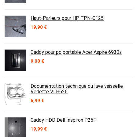
Haut-Parleurs pour HP TPN-C125
19,90
€
Caddy pour pc portable Acer Aspire 6930z
9,00
€
Documentation technique du lave vaisselle
Vedette VLH626
5,99
€
Caddy HDD Dell Inspiron P25F
19,99
€