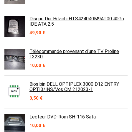
Disque Dur Hitachi HTS424040M9AT00 40Go
IDE ATA 2.5
49,90
€
Télécommande provenant d’une TV Proline
L3230
10,00
€
Bios bin DELL OPTIPLEX 3000 D12 ENTRY
OPTI3/INS/Vos CM 212023-1
3,50
€
Lecteur DVD-Rom SH-116 Sata
10,00
€