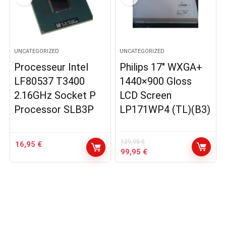
UNCATEGORIZED
UNCATEGORIZED
Processeur Intel
Philips 17″ WXGA+
LF80537 T3400
1440×900 Gloss
2.16GHz Socket P
LCD Screen
Processor SLB3P
LP171WP4 (TL)(B3)
129,95
€
16,95
€
Le
Le
99,95
€
prix
prix
initial
actuel
était :
est :
129,95 €.
99,95 €.