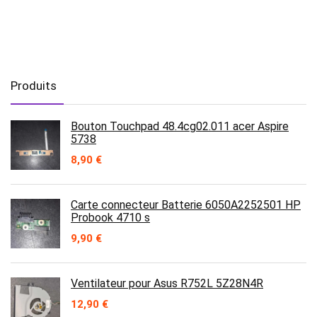
Produits
Bouton Touchpad 48.4cg02.011 acer Aspire
5738
8,90
€
Carte connecteur Batterie 6050A2252501 HP
Probook 4710 s
9,90
€
Ventilateur pour Asus R752L 5Z28N4R
12,90
€