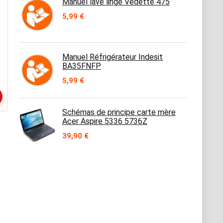
Manuel lave linge Vedette 475
5,99
€
Manuel Réfrigérateur Indesit
BA35FNFP
5,99
€
Schémas de principe carte mère
Acer Aspire 5336 5736Z
39,90
€