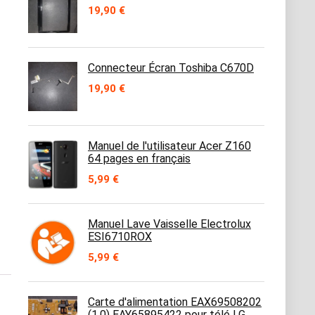
19,90
€
Connecteur Écran Toshiba C670D
19,90
€
Manuel de l'utilisateur Acer Z160
64 pages en français
5,99
€
Manuel Lave Vaisselle Electrolux
ESI6710ROX
5,99
€
Carte d'alimentation EAX69508202
(1.0) EAY65895422 pour télé LG