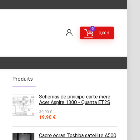
0
0,00
€
Produits
Schémas de principe carte mère
Acer Aspire 1300 - Quanta ET2S
39,90
€
Le
Le
19,90
€
prix
prix
initial
actuel
était :
est :
Cadre écran Toshiba satellite A500
39,90 €.
19,90 €.