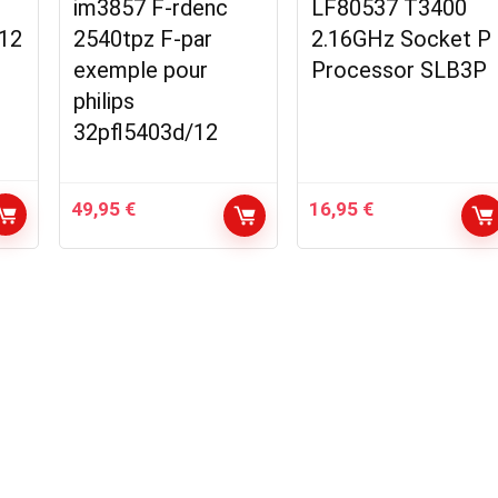
im3857 F-rdenc
LF80537 T3400
12
2540tpz F-par
2.16GHz Socket P
exemple pour
Processor SLB3P
philips
32pfl5403d/12
49,95
€
16,95
€