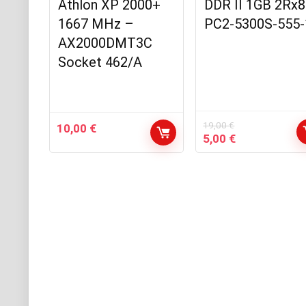
Athlon XP 2000+
DDR II 1GB 2Rx8
1667 MHz –
PC2-5300S-555-
AX2000DMT3C
Socket 462/A
19,00
€
10,00
€
Le
Le
5,00
€
prix
prix
initial
actuel
était :
est :
19,00 €.
5,00 €.