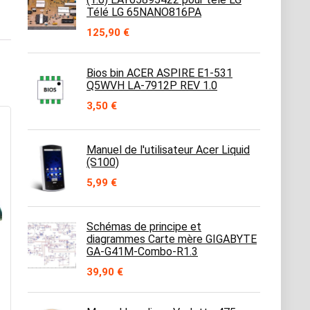
Télé LG 65NANO816PA
125,90
€
Bios bin ACER ASPIRE E1-531
Q5WVH LA-7912P REV 1.0
3,50
€
Manuel de l'utilisateur Acer Liquid
(S100)
5,99
€
Schémas de principe et
diagrammes Carte mère GIGABYTE
GA-G41M-Combo-R1.3
39,90
€