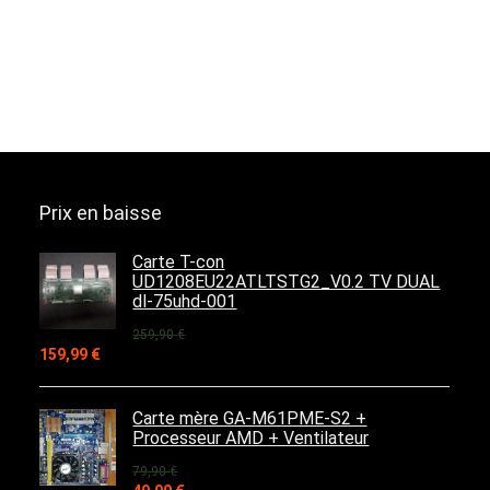
Prix en baisse
Carte T-con
UD1208EU22ATLTSTG2_V0.2 TV DUAL
dl-75uhd-001
259,90
€
Le
Le
159,99
€
prix
prix
initial
actuel
était :
est :
Carte mère GA-M61PME-S2 +
259,90 €.
159,99 €.
Processeur AMD + Ventilateur
79,90
€