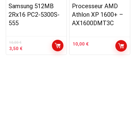
Samsung 512MB
Processeur AMD
2Rx16 PC2-5300S-
Athlon XP 1600+ –
555
AX1600DMT3C
10,00
€
10,00
€
Le
Le
3,50
€
prix
prix
initial
actuel
était :
est :
10,00 €.
3,50 €.