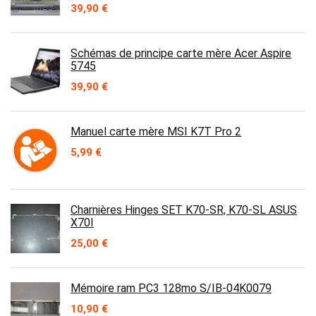
39,90
€
Schémas de principe carte mère Acer Aspire
5745
39,90
€
Manuel carte mère MSI K7T Pro 2
5,99
€
Charnières Hinges SET K70-SR, K70-SL ASUS
X70I
25,00
€
Mémoire ram PC3 128mo S/IB-04K0079
10,90
€