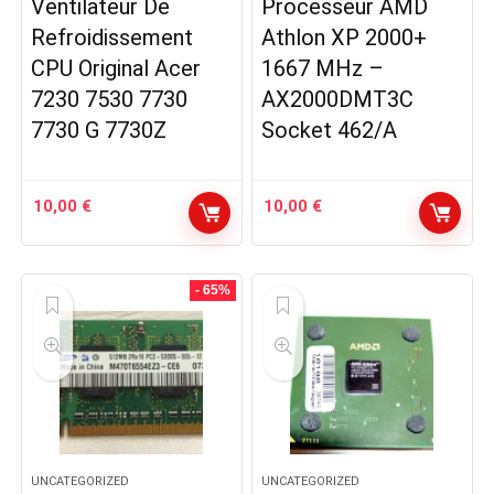
Ventilateur De
Processeur AMD
Refroidissement
Athlon XP 2000+
CPU Original Acer
1667 MHz –
7230 7530 7730
AX2000DMT3C
7730 G 7730Z
Socket 462/A
10,00
€
10,00
€
- 65%
UNCATEGORIZED
UNCATEGORIZED