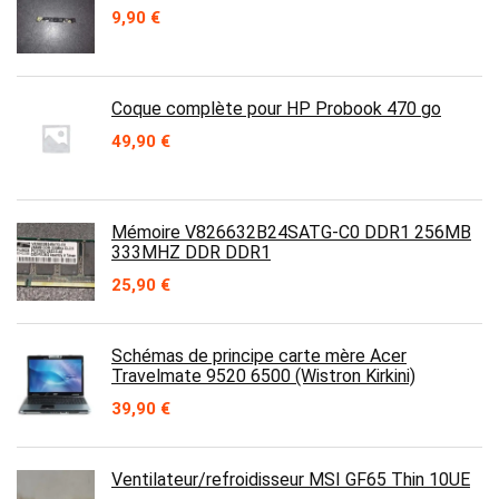
9,90
€
Coque complète pour HP Probook 470 go
49,90
€
Mémoire V826632B24SATG-C0 DDR1 256MB
333MHZ DDR DDR1
25,90
€
Schémas de principe carte mère Acer
Travelmate 9520 6500 (Wistron Kirkini)
39,90
€
Ventilateur/refroidisseur MSI GF65 Thin 10UE