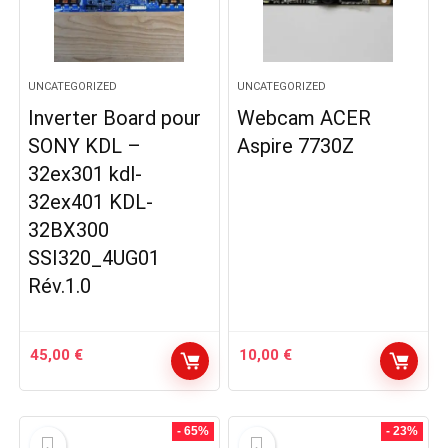
UNCATEGORIZED
UNCATEGORIZED
Inverter Board pour
Webcam ACER
SONY KDL –
Aspire 7730Z
32ex301 kdl-
32ex401 KDL-
32BX300
SSI320_4UG01
Rév.1.0
45,00
€
10,00
€
- 65%
- 23%