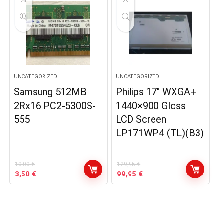
UNCATEGORIZED
UNCATEGORIZED
Samsung 512MB
Philips 17″ WXGA+
2Rx16 PC2-5300S-
1440×900 Gloss
555
LCD Screen
LP171WP4 (TL)(B3)
10,00
€
129,95
€
Le
Le
Le
Le
3,50
€
99,95
€
prix
prix
prix
prix
initial
actuel
initial
actuel
était :
est :
était :
est :
10,00 €.
3,50 €.
129,95 €.
99,95 €.