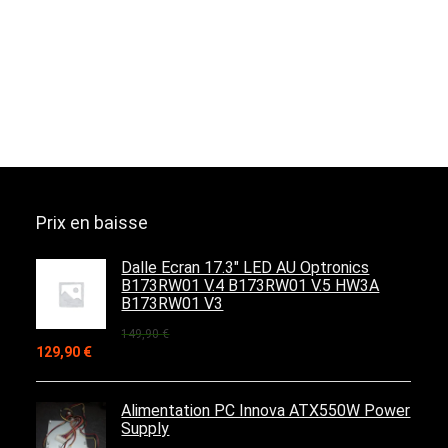
Prix en baisse
Dalle Ecran 17.3" LED AU Optronics
B173RW01 V.4 B173RW01 V.5 HW3A
B173RW01 V3
149,90
€
Le
Le
129,90
€
prix
prix
initial
actuel
était :
est :
Alimentation PC Innova ATX550W Power
149,90 €.
129,90 €.
Supply