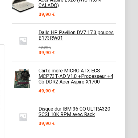
CALADO)
39,90
€
Dalle HP Pavilion DV7 17.3 pouces
B173RW01
49,99
€
Le
Le
39,90
€
prix
prix
initial
actuel
était :
est :
Carte mère MICRO ATX ECS
49,99 €.
39,90 €.
MCP73T-AD V1.0 +Processeur +4
Gb DDR2 Acer Aspire X1700
49,90
€
Disque dur IBM 36 GO ULTRA320
SCSI 10K RPM avec Rack
39,90
€