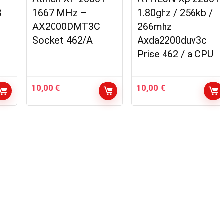
B
1667 MHz –
1.80ghz / 256kb /
AX2000DMT3C
266mhz
Socket 462/A
Axda2200duv3c
Prise 462 / a CPU
10,00
€
10,00
€