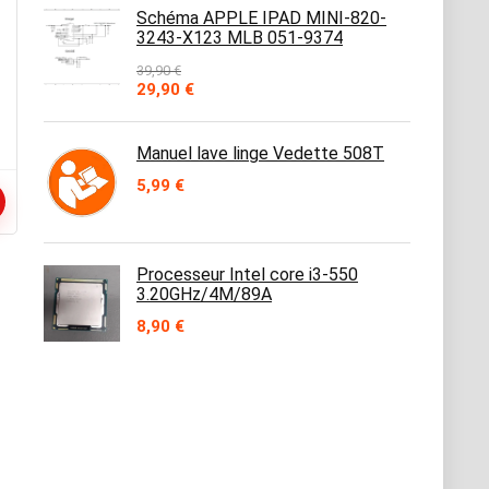
Schéma APPLE IPAD MINI-820-
3243-X123 MLB 051-9374
39,90
€
Le
Le
29,90
€
prix
prix
initial
actuel
était :
est :
Manuel lave linge Vedette 508T
39,90 €.
29,90 €.
5,99
€
Processeur Intel core i3-550
3.20GHz/4M/89A
8,90
€