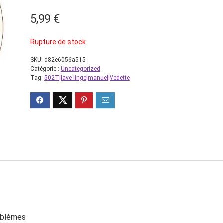
5,99
€
Rupture de stock
SKU:
d82e6056a515
Catégorie :
Uncategorized
Tag:
502T|lave linge|manuel|Vedette
roblèmes