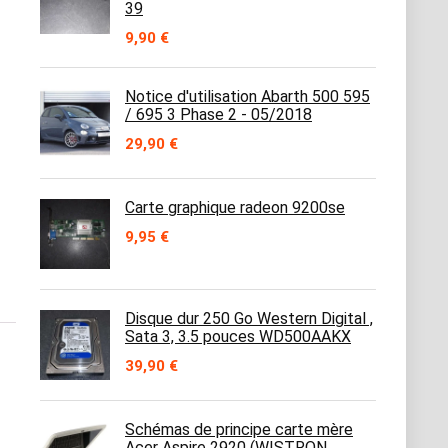
39
9,90
€
Notice d'utilisation Abarth 500 595
/ 695 3 Phase 2 - 05/2018
29,90
€
Carte graphique radeon 9200se
9,95
€
Disque dur 250 Go Western Digital ,
Sata 3, 3.5 pouces WD500AAKX
39,90
€
Schémas de principe carte mère
Acer Aspire 2920 (WISTRON