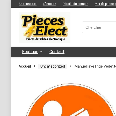
Se connecter
S’inscrire
Détails du compte
Mot de passe 
Boutique
Contact
Accueil
Uncategorized
Manuel lave linge Vedet