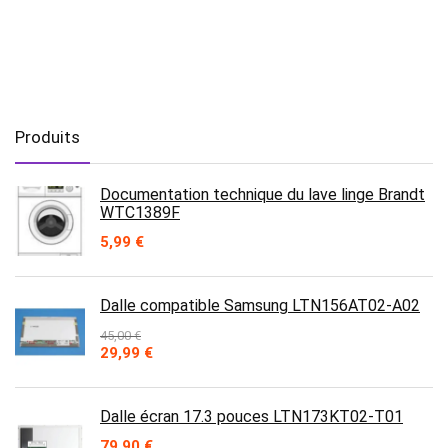
Produits
Documentation technique du lave linge Brandt
WTC1389F
5,99
€
Dalle compatible Samsung LTN156AT02-A02
45,00
€
Le
Le
29,99
€
prix
prix
initial
actuel
était :
est :
Dalle écran 17.3 pouces LTN173KT02-T01
45,00 €.
29,99 €.
79,90
€