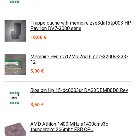
Trappe cache wifi-memoire zye3dut5tp003 HP
Pavilion DV7-3000 serie
10,00
€
Mémoire Hynix 512Mb 2rx16 pc2-3200s-333-
12
5,00
€
Bios bin Hp 15-dc0003ur DAG3DBMB8D0 Rev
D
3,50
€
AMD Athlon 1400 MHz a1400ams3c
thunderbird 266mhz FSB CPU