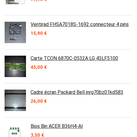
Ventirad FHSA7018S-1692 connecteur 4 pins
15,90
€
Carte TCON 6870C-0532A LG 43LF5100
45,00
€
Cadre écran Packard Bell inrg70bz01kd583
26,00
€
Bios Bin ACER B36H4-AI
3,50
€