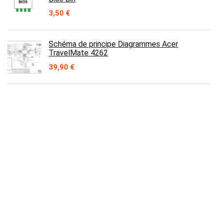
3,50
€
Schéma de principe Diagrammes Acer
TravelMate 4262
39,90
€
Bios Bin LENOVO E440 AILE23 NM-A161
REV1.0 2013-12-121 ITE8586E 4MB & 8MB
3,50
€
Contact