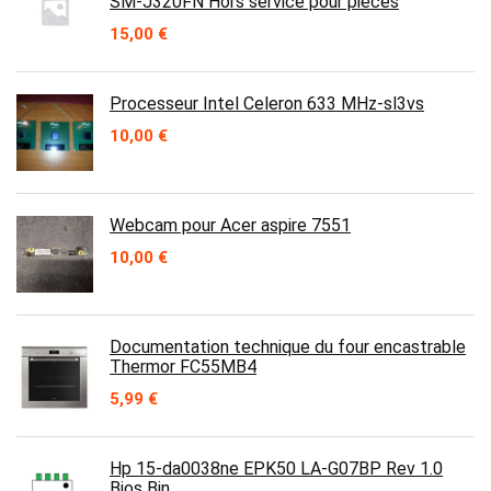
SM-J320FN Hors service pour pièces
15,00
€
Processeur Intel Celeron 633 MHz-sl3vs
10,00
€
Webcam pour Acer aspire 7551
10,00
€
Documentation technique du four encastrable
Thermor FC55MB4
5,99
€
Hp 15-da0038ne EPK50 LA-G07BP Rev 1.0
Bios Bin