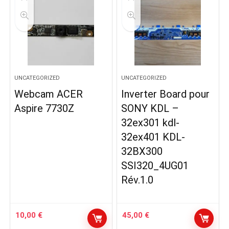
UNCATEGORIZED
UNCATEGORIZED
Webcam ACER
Inverter Board pour
Aspire 7730Z
SONY KDL –
32ex301 kdl-
32ex401 KDL-
32BX300
SSI320_4UG01
Rév.1.0
10,00
€
45,00
€