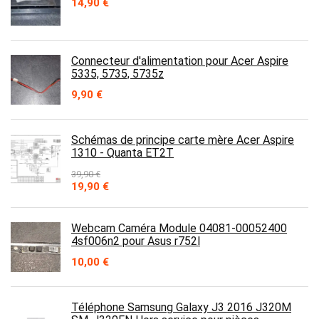
14,90
€
Connecteur d'alimentation pour Acer Aspire
5335, 5735, 5735z
9,90
€
Schémas de principe carte mère Acer Aspire
1310 - Quanta ET2T
39,90
€
Le
Le
19,90
€
prix
prix
initial
actuel
était :
est :
Webcam Caméra Module 04081-00052400
39,90 €.
19,90 €.
4sf006n2 pour Asus r752l
10,00
€
Téléphone Samsung Galaxy J3 2016 J320M