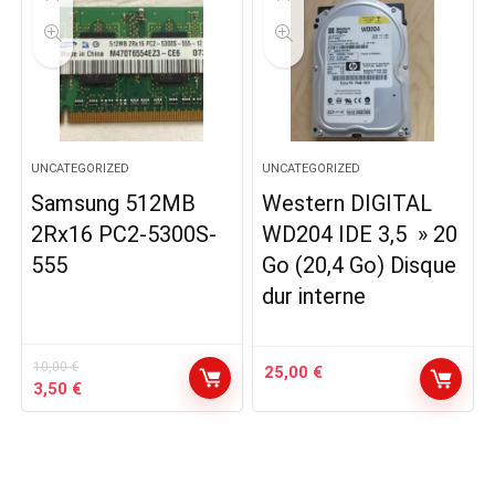
UNCATEGORIZED
UNCATEGORIZED
Samsung 512MB
Western DIGITAL
2Rx16 PC2-5300S-
WD204 IDE 3,5 » 20
555
Go (20,4 Go) Disque
dur interne
10,00
€
25,00
€
Le
Le
3,50
€
prix
prix
initial
actuel
était :
est :
10,00 €.
3,50 €.