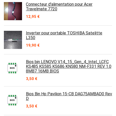
Connecteur d'alimentation pour Acer
Travelmate 7720
12,95
€
Inverter pour portable TOSHIBA Satelitte
L350
19,90
€
Bios bin LENOVO V14_15_Gen_4_Intel_LCFC
KS485 KS585 KS686 KN580 NM-F331 REV 1.0
8MB7 16MB BIOS
3,50
€
Bios Bin Hp Pavilion 15-CB DAG75AMBAD0 Rev
D
3,50
€