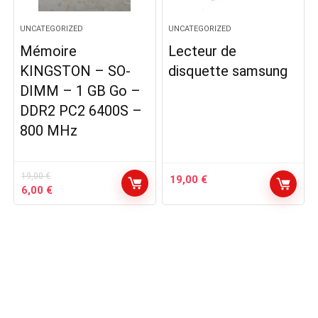
UNCATEGORIZED
UNCATEGORIZED
Mémoire
Lecteur de
KINGSTON – SO-
disquette samsung
DIMM – 1 GB Go –
DDR2 PC2 6400S –
800 MHz
19,00
€
19,00
€
Le
Le
6,00
€
prix
prix
initial
actuel
était :
est :
19,00 €.
6,00 €.