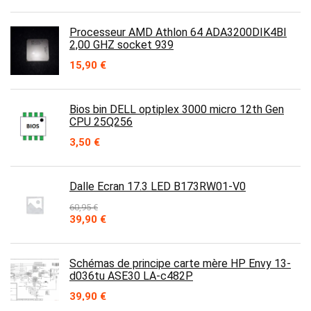
Processeur AMD Athlon 64 ADA3200DIK4BI
2,00 GHZ socket 939
15,90
€
Bios bin DELL optiplex 3000 micro 12th Gen
CPU 25Q256
3,50
€
Dalle Ecran 17.3 LED B173RW01-V0
60,95
€
Le
Le
39,90
€
prix
prix
initial
actuel
était :
est :
Schémas de principe carte mère HP Envy 13-
60,95 €.
39,90 €.
d036tu ASE30 LA-c482P
39,90
€