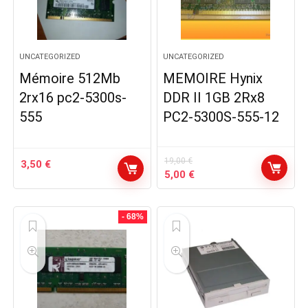
UNCATEGORIZED
UNCATEGORIZED
Mémoire 512Mb
MEMOIRE Hynix
2rx16 pc2-5300s-
DDR II 1GB 2Rx8
555
PC2-5300S-555-12
19,00
€
3,50
€
Le
Le
5,00
€
prix
prix
initial
actuel
était :
est :
- 68%
19,00 €.
5,00 €.