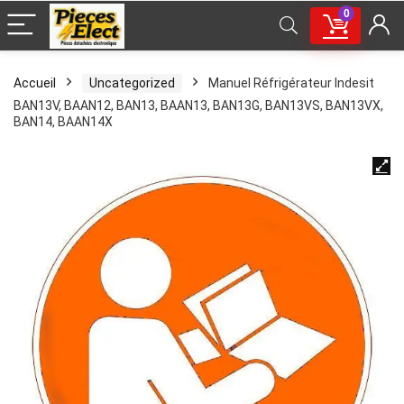
0
Accueil
Uncategorized
Manuel Réfrigérateur Indesit
BAN13V, BAAN12, BAN13, BAAN13, BAN13G, BAN13VS, BAN13VX,
BAN14, BAAN14X