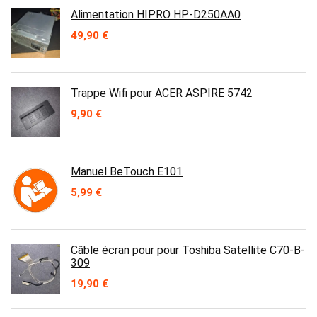
Alimentation HIPRO HP-D250AA0
49,90
€
Trappe Wifi pour ACER ASPIRE 5742
9,90
€
Manuel BeTouch E101
5,99
€
Câble écran pour pour Toshiba Satellite C70-B-
309
19,90
€