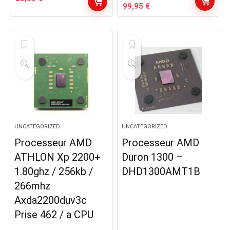
Le
Le
99,95
€
prix
prix
initial
actuel
était :
est :
129,95 €.
99,95 €.
UNCATEGORIZED
UNCATEGORIZED
Processeur AMD
Processeur AMD
ATHLON Xp 2200+
Duron 1300 –
1.80ghz / 256kb /
DHD1300AMT1B
266mhz
Axda2200duv3c
Prise 462 / a CPU