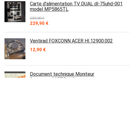
Carte d'alimentation TV DUAL dl-75uhd-001
model MP5865TL
259,90
€
Le
Le
229,90
€
prix
prix
initial
actuel
était :
est :
Ventirad FOXCONN ACER HI.12900.002
259,90 €.
229,90 €.
12,90
€
Document technique Moniteur
Samsung_305TPLUS
19,95
€
Contact