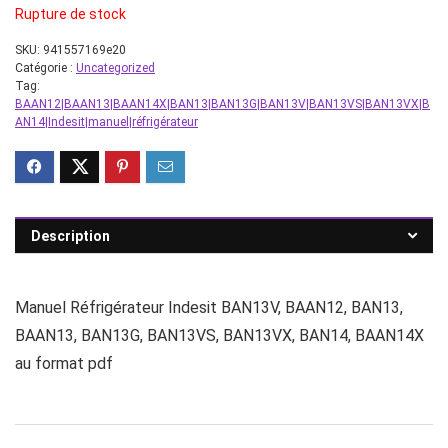
Rupture de stock
SKU:
941557169e20
Catégorie :
Uncategorized
Tag:
BAAN12|BAAN13|BAAN14X|BAN13|BAN13G|BAN13V|BAN13VS|BAN13VX|B
AN14|Indesit|manuel|réfrigérateur
Description
Manuel Réfrigérateur Indesit BAN13V, BAAN12, BAN13,
BAAN13, BAN13G, BAN13VS, BAN13VX, BAN14, BAAN14X
au format pdf