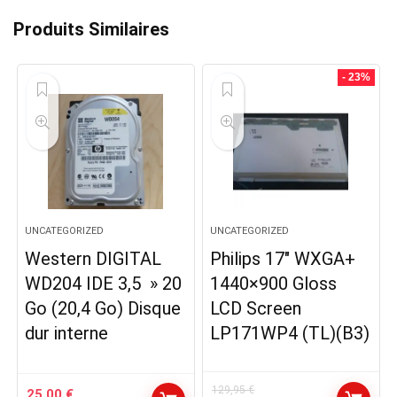
Produits Similaires
- 23%
UNCATEGORIZED
UNCATEGORIZED
Western DIGITAL
Philips 17″ WXGA+
WD204 IDE 3,5 » 20
1440×900 Gloss
Go (20,4 Go) Disque
LCD Screen
dur interne
LP171WP4 (TL)(B3)
129,95
€
25,00
€