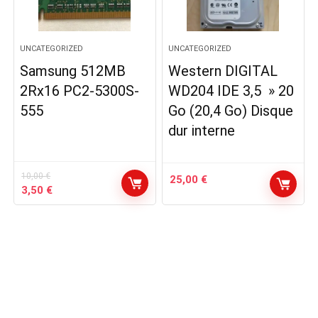
UNCATEGORIZED
UNCATEGORIZED
Samsung 512MB
Western DIGITAL
2Rx16 PC2-5300S-
WD204 IDE 3,5 » 20
555
Go (20,4 Go) Disque
dur interne
10,00
€
25,00
€
Le
Le
3,50
€
prix
prix
initial
actuel
était :
est :
10,00 €.
3,50 €.