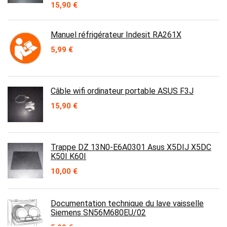
Le
Le
15,90
€
prix
prix
initial
actuel
était :
est :
Manuel réfrigérateur Indesit RA261X
19,90 €.
15,90 €.
5,99
€
Câble wifi ordinateur portable ASUS F3J
15,90
€
Trappe DZ 13N0-E6A0301 Asus X5DIJ X5DC
K50I K60I
10,00
€
Documentation technique du lave vaisselle
Siemens SN56M680EU/02