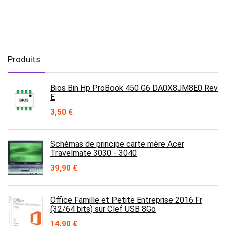
Produits
Bios Bin Hp ProBook 450 G6 DA0X8JM8E0 Rev
E
3,50
€
Schémas de principe carte mère Acer
Travelmate 3030 - 3040
39,90
€
Office Famille et Petite Entreprise 2016 Fr
(32/64 bits) sur Clef USB 8Go
14,90
€