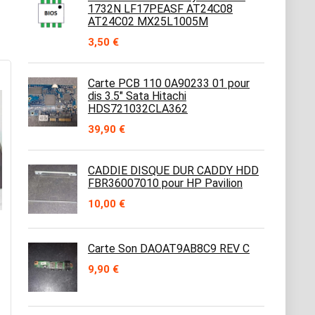
1732N LF17PEASF AT24C08
AT24C02 MX25L1005M
3,50
€
Carte PCB 110 0A90233 01 pour
dis 3.5" Sata Hitachi
HDS721032CLA362
39,90
€
CADDIE DISQUE DUR CADDY HDD
FBR36007010 pour HP Pavilion
10,00
€
Carte Son DAOAT9AB8C9 REV C
9,90
€