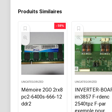
Produits Similaires
- 59%
UNCATEGORIZED
UNCATEGORIZED
Mémoire 2GO 2rx8
INVERTER-BOA
pc2-6400s-666-12
im3857 F-rdenc
ddr2
2540tpz F-par
exemple pour