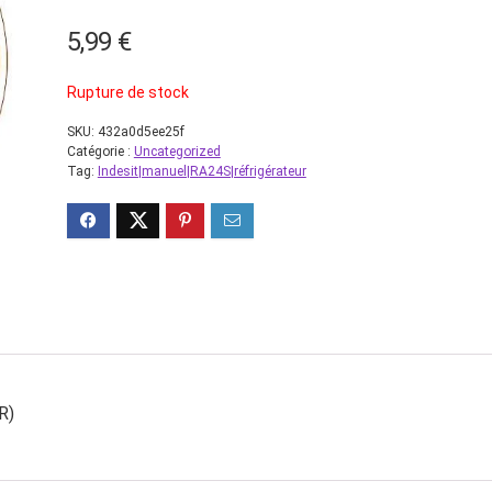
5,99
€
Rupture de stock
SKU:
432a0d5ee25f
Catégorie :
Uncategorized
Tag:
Indesit|manuel|RA24S|réfrigérateur
R)