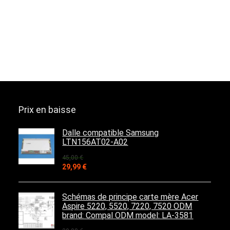
Prix en baisse
Dalle compatible Samsung
LTN156AT02-A02
45,00
€
Le
Le
29,99
€
prix
prix
initial
actuel
était :
est :
Schémas de principe carte mère Acer
45,00 €.
29,99 €.
Aspire 5220, 5520, 7220, 7520 ODM
brand: Compal ODM model: LA-3581