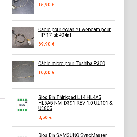
15,90
€
Câble pour écran et webcam pour
HP 17-ab404nf
39,90
€
Câble micro pour Toshiba P300
10,00
€
Bios Bin Thinkpad L14 HL4A5
HL5A5 NM-D391 REV 1.0 U2101 &
U2805
3,50
€
Bios Bin SAMSUNG SyncMaster