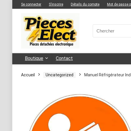
Se connecter
S’inscrire
Détails du compte
Mot de passe 
Boutique
Contact
Accueil
Uncategorized
Manuel Réfrigérateur In