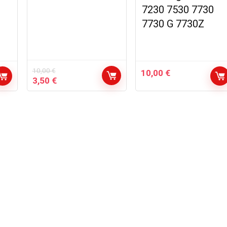
7230 7530 7730
7730 G 7730Z
10,00
€
10,00
€
Le
Le
3,50
€
prix
prix
initial
actuel
était :
est :
10,00 €.
3,50 €.