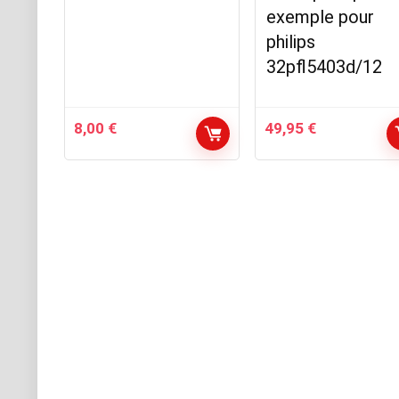
exemple pour
philips
32pfl5403d/12
8,00
€
49,95
€