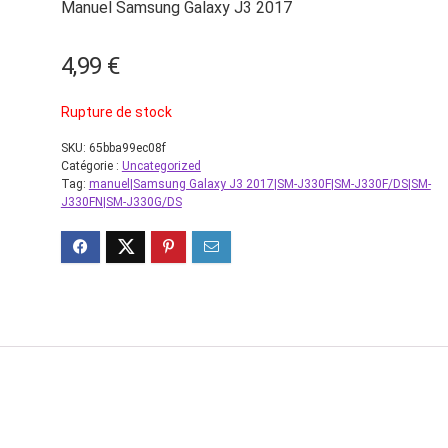
Manuel Samsung Galaxy J3 2017
4,99
€
Rupture de stock
SKU:
65bba99ec08f
Catégorie :
Uncategorized
Tag:
manuel|Samsung Galaxy J3 2017|SM-J330F|SM-J330F/DS|SM-
J330FN|SM-J330G/DS