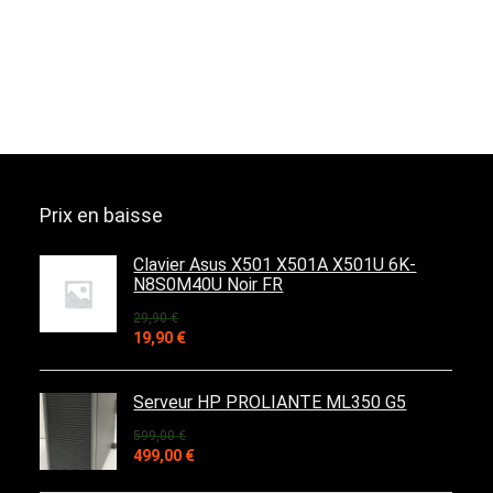
Prix en baisse
Clavier Asus X501 X501A X501U 6K-
N8S0M40U Noir FR
29,90
€
Le
Le
19,90
€
prix
prix
initial
actuel
était :
est :
Serveur HP PROLIANTE ML350 G5
29,90 €.
19,90 €.
599,00
€
Le
Le
499,00
€
prix
prix