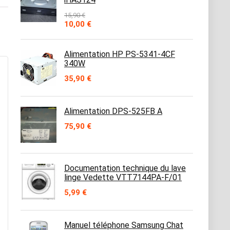
15,90
€
Le
Le
10,00
€
prix
prix
initial
actuel
était :
est :
Alimentation HP PS-5341-4CF
15,90 €.
10,00 €.
340W
35,90
€
Alimentation DPS-525FB A
75,90
€
Documentation technique du lave
linge Vedette VTT7144PA-F/01
5,99
€
Manuel téléphone Samsung Chat