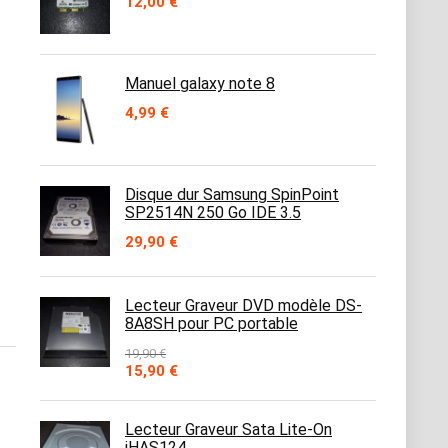
12,00
€
Manuel galaxy note 8
4,99
€
Disque dur Samsung SpinPoint
SP2514N 250 Go IDE 3.5
29,90
€
Lecteur Graveur DVD modèle DS-
8A8SH pour PC portable
19,90
€
Le
Le
15,90
€
prix
prix
initial
actuel
était :
est :
Lecteur Graveur Sata Lite-On
19,90 €.
15,90 €.
iHAS124