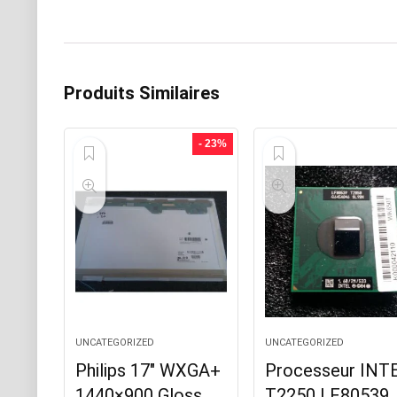
Produits Similaires
- 23%
UNCATEGORIZED
UNCATEGORIZED
Philips 17″ WXGA+
Processeur INT
1440×900 Gloss
T2250 LF80539