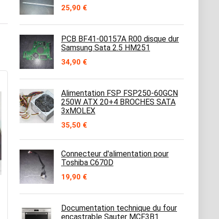
25,90
€
PCB BF41-00157A R00 disque dur
Samsung Sata 2.5 HM251
34,90
€
Alimentation FSP FSP250-60GCN
250W ATX 20+4 BROCHES SATA
3xMOLEX
35,50
€
Connecteur d'alimentation pour
Toshiba C670D
19,90
€
Documentation technique du four
encastrable Sauter MCF3B1