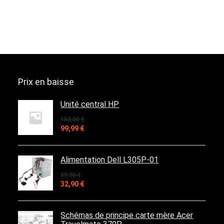
Prix en baisse
Unité central HP
150,00
€
Le
Le
99,99
€
prix
prix
initial
actuel
était :
est :
Alimentation Dell L305P-01
150,00 €.
99,99 €.
39,90
€
Le
Le
32,90
€
prix
prix
initial
actuel
était :
est :
Schémas de principe carte mère Acer
39,90 €.
32,90 €.