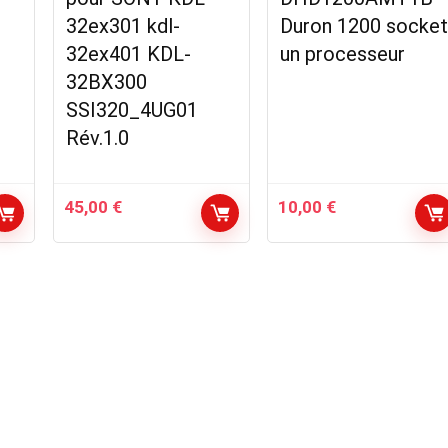
32ex301 kdl-
Duron 1200 socket
32ex401 KDL-
un processeur
32BX300
SSI320_4UG01
Rév.1.0
45,00
€
10,00
€