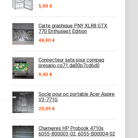
5,99
€
Carte graphique PNY XLR8 GTX
770 Enthusiast Edition
49,90
€
Connecteur sata pour compaq
presario cq71 da00p7cd6d0
9,90
€
Socle pour pc portable Acer Aspire
V3-771G
29,99
€
Charnieres HP Probook 4710s
6055-B00003-02, 6055-B00004-02