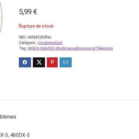
5,99
€
Rupture de stock
SKU:
a6fa83369fec
Catégorie :
Uncategorized
Tag:
400DX-3|460DX-3|lcd|manuel|samsung|Télévision
roblèmes
DX-3, 460DX-3