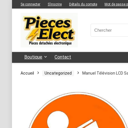
Se connecter
S’inscrire
Détails du compte
Mot de passe 
Boutique
Contact
Accueil
Uncategorized
Manuel Télévision LCD 