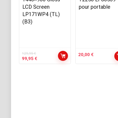
LCD Screen
pour portable
LP171WP4 (TL)
(B3)
129,95
€
20,00
€
Le
Le
99,95
€
prix
prix
initial
actuel
était :
est :
129,95 €.
99,95 €.