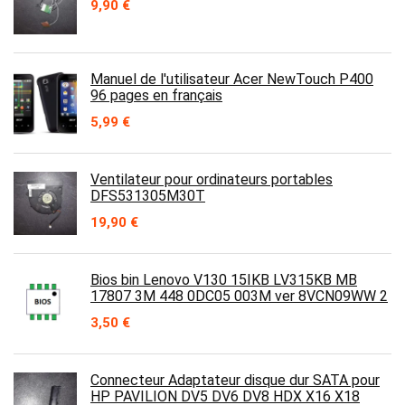
9,90
€
Manuel de l'utilisateur Acer NewTouch P400
96 pages en français
5,99
€
Ventilateur pour ordinateurs portables
DFS531305M30T
19,90
€
Bios bin Lenovo V130 15IKB LV315KB MB
17807 3M 448 0DC05 003M ver 8VCN09WW 2
3,50
€
Connecteur Adaptateur disque dur SATA pour
HP PAVILION DV5 DV6 DV8 HDX X16 X18