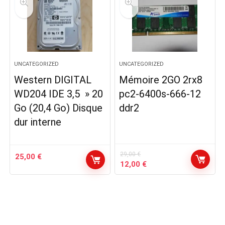
UNCATEGORIZED
UNCATEGORIZED
Western DIGITAL
Mémoire 2GO 2rx8
WD204 IDE 3,5 » 20
pc2-6400s-666-12
Go (20,4 Go) Disque
ddr2
dur interne
29,00
€
25,00
€
Le
Le
12,00
€
prix
prix
initial
actuel
était :
est :
29,00 €.
12,00 €.