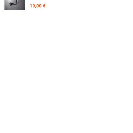
19,00
€
Bouton power 6050A2252901 HP PROBOOK
4510S
15,90
€
Contact
Prix en baisse
Lecteur graveur DVD AD-7561S HP Pavilion
DV7-2000 série
19,90
€