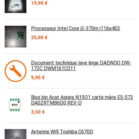
19,90
€
Processeur Intel Core i3-370m j116e403
25,00
€
Document technique lave linge DAEWOO DW-
172C DWM161C011
9,90
€
Bios bin Acer Aspire N15Q1 carte mère E5-573
DA0ZRTMB6D0 REV-D
3,50
€
Antenne Wifi Toshiba C670D