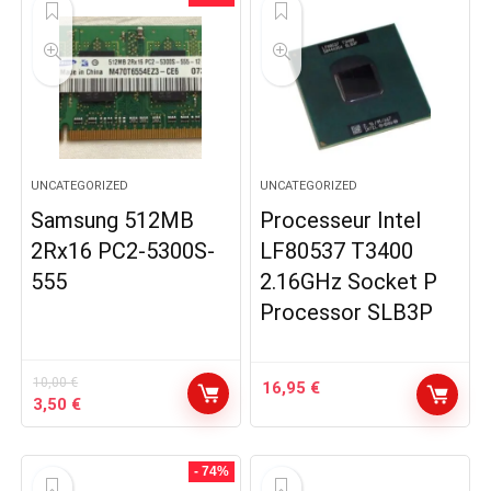
UNCATEGORIZED
UNCATEGORIZED
Samsung 512MB
Processeur Intel
2Rx16 PC2-5300S-
LF80537 T3400
555
2.16GHz Socket P
Processor SLB3P
10,00
€
16,95
€
Le
Le
3,50
€
prix
prix
initial
actuel
était :
est :
- 74%