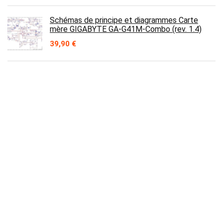
Schémas de principe et diagrammes Carte
mère GIGABYTE GA-G41M-Combo (rev. 1.4)
39,90
€
Connecteur d'alimentation pour Fujitsu
Lifebook A514 A544 AH544 AH564
14,90
€
Contact
Prix en baisse