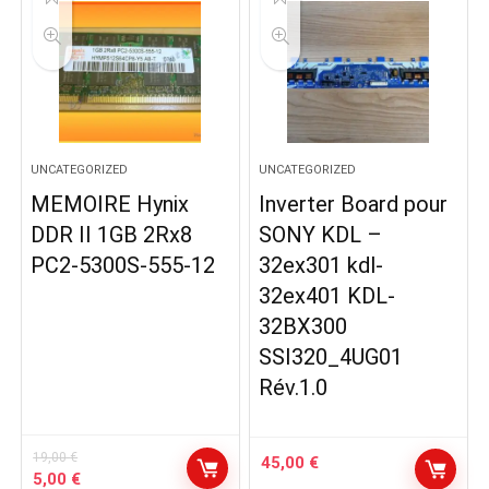
10,00 €.
3,50 €.
UNCATEGORIZED
UNCATEGORIZED
MEMOIRE Hynix
Inverter Board pour
DDR II 1GB 2Rx8
SONY KDL –
PC2-5300S-555-12
32ex301 kdl-
32ex401 KDL-
32BX300
SSI320_4UG01
Rév.1.0
19,00
€
45,00
€
Le
Le
5,00
€