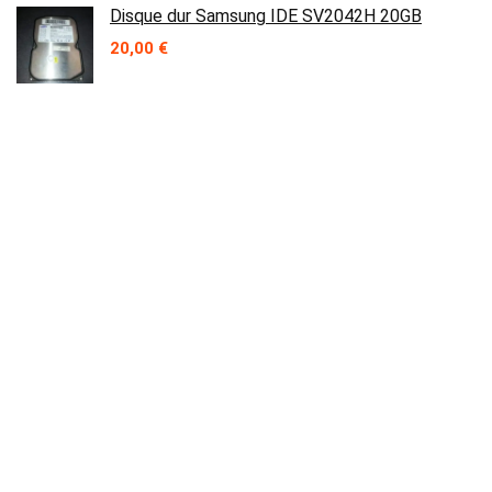
Disque dur Samsung IDE SV2042H 20GB
20,00
€
Cadre écran acer aspire v3-771
14,90
€
Contact
Prix en baisse
Mémoire NANYA 2GB PC2-5300S-555-13-F1