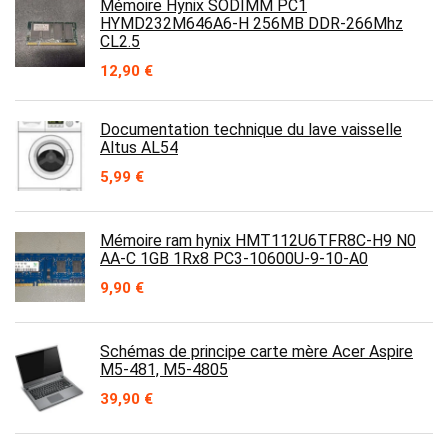
Mémoire Hynix SODIMM PC1
HYMD232M646A6-H 256MB DDR-266Mhz
CL2.5
12,90
€
Documentation technique du lave vaisselle
Altus AL54
5,99
€
Mémoire ram hynix HMT112U6TFR8C-H9 N0
AA-C 1GB 1Rx8 PC3-10600U-9-10-A0
9,90
€
Schémas de principe carte mère Acer Aspire
M5-481, M5-4805
39,90
€