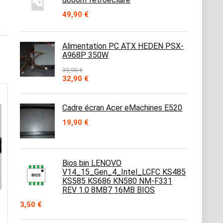
49,90
€
Alimentation PC ATX HEDEN PSX-
A968P 350W
39,90
€
Le
Le
32,90
€
prix
prix
initial
actuel
était :
est :
Cadre écran Acer eMachines E520
39,90 €.
32,90 €.
19,90
€
Bios bin LENOVO
V14_15_Gen_4_Intel_LCFC KS485
KS585 KS686 KN580 NM-F331
REV 1.0 8MB7 16MB BIOS
3,50
€