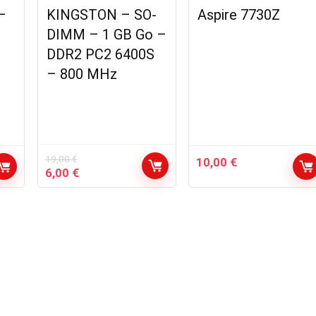
–
KINGSTON – SO-
Aspire 7730Z
DIMM – 1 GB Go –
DDR2 PC2 6400S
– 800 MHz
19,00
€
10,00
€
Le
Le
6,00
€
prix
prix
initial
actuel
était :
est :
19,00 €.
6,00 €.