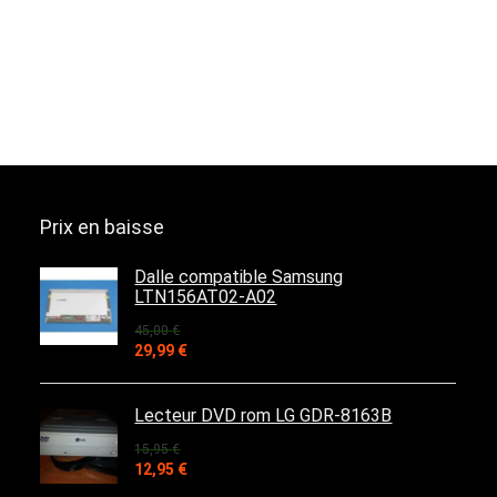
Prix en baisse
Dalle compatible Samsung
LTN156AT02-A02
45,00
€
Le
Le
29,99
€
prix
prix
initial
actuel
était :
est :
Lecteur DVD rom LG GDR-8163B
45,00 €.
29,99 €.
15,95
€
Le
Le
12,95
€
prix
prix