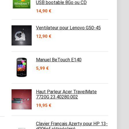
USB bootable 8Go ou CD
14,90
€
Ventilateur pour Lenovo G50-45
12,90
€
Manuel BeTouch E140
5,99
€
Haut Parleur Acer TravelMate
7720G 23.40280.002
19,95
€
Clavier Français Azerty pour HP 13-
d006nf rétroéclairé