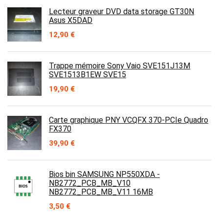
était :
est :
Lecteur graveur DVD data storage GT30N
150,00 €.
99,99 €.
Asus X5DAD
12,90
€
Trappe mémoire Sony Vaio SVE151J13M
SVE1513B1EW SVE15
19,90
€
Carte graphique PNY VCQFX 370-PCIe Quadro
FX370
39,90
€
Bios bin SAMSUNG NP550XDA -
NB2772_PCB_MB_V10
NB2772_PCB_MB_V11 16MB
3,50
€