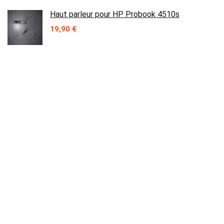
Haut parleur pour HP Probook 4510s
19,90
€
Manuel Télévision LCD Samsung
LA46A550P1R
5,99
€
Contact
Prix en baisse
Carte Vidéo PCI ATI 109-57400-00 Rage 128