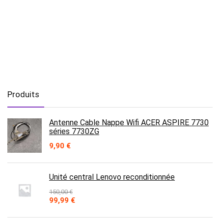
Produits
Antenne Cable Nappe Wifi ACER ASPIRE 7730
séries 7730ZG
9,90
€
Unité central Lenovo reconditionnée
150,00
€
Le
Le
99,99
€
prix
prix
initial
actuel