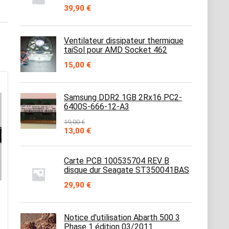
39,90
€
Ventilateur dissipateur thermique
taiSol pour AMD Socket 462
15,00
€
Samsung DDR2 1GB 2Rx16 PC2-
6400S-666-12-A3
19,00
€
Le
Le
13,00
€
prix
prix
initial
actuel
était :
est :
Carte PCB 100535704 REV B
19,00 €.
13,00 €.
disque dur Seagate ST350041BAS
29,90
€
Notice d'utilisation Abarth 500 3
Phase 1 édition 03/2011