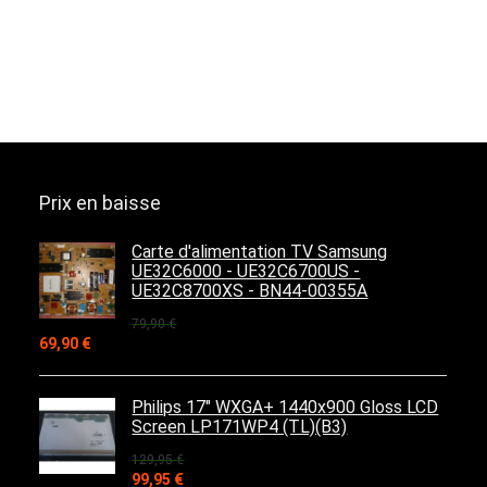
Prix en baisse
Carte d'alimentation TV Samsung
UE32C6000 - UE32C6700US -
UE32C8700XS - BN44-00355A
79,90
€
Le
Le
69,90
€
prix
prix
initial
actuel
était :
est :
Philips 17" WXGA+ 1440x900 Gloss LCD
79,90 €.
69,90 €.
Screen LP171WP4 (TL)(B3)
129,95
€
Le
Le
99,95
€