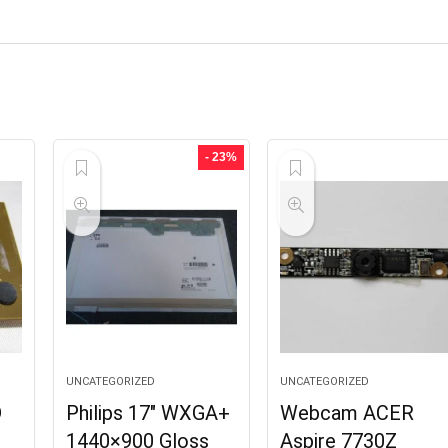
- 23%
UNCATEGORIZED
UNCATEGORIZED
D
Philips 17″ WXGA+
Webcam ACER
+
1440×900 Gloss
Aspire 7730Z