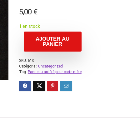
5,00
€
1 en stock
AJOUTER AU
PANIER
SKU:
610
Catégorie :
Uncategorized
Tag:
Panneau arriéré pour carte mère