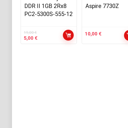
DDR II 1GB 2Rx8
Aspire 7730Z
PC2-5300S-555-12
19,00
€
10,00
€
Le
Le
5,00
€
prix
prix
initial
actuel
était :
est :
19,00 €.
5,00 €.