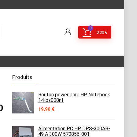
0
0,00
€
Produits
Bouton power pour HP Notebook
14-bs008nf
0
19,90
€
Alimentation PC HP DPS-300AB-
49 A 300W 570856-001