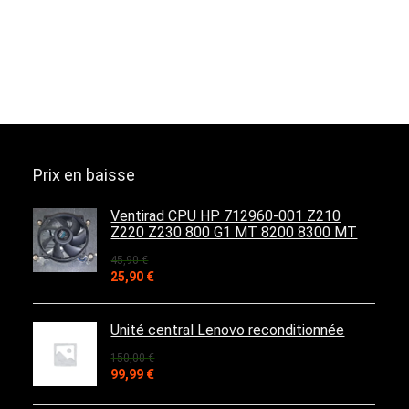
Prix en baisse
Ventirad CPU HP 712960-001 Z210
Z220 Z230 800 G1 MT 8200 8300 MT
45,90
€
Le
Le
25,90
€
prix
prix
initial
actuel
était :
est :
Unité central Lenovo reconditionnée
45,90 €.
25,90 €.
150,00
€
Le
Le
99,99
€
prix
prix
initial
actuel