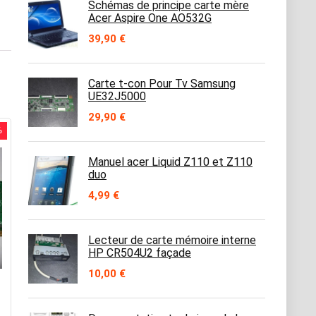
Schémas de principe carte mère
Acer Aspire One AO532G
39,90
€
Carte t-con Pour Tv Samsung
UE32J5000
29,90
€
%
Manuel acer Liquid Z110 et Z110
duo
4,99
€
Lecteur de carte mémoire interne
HP CR504U2 façade
10,00
€