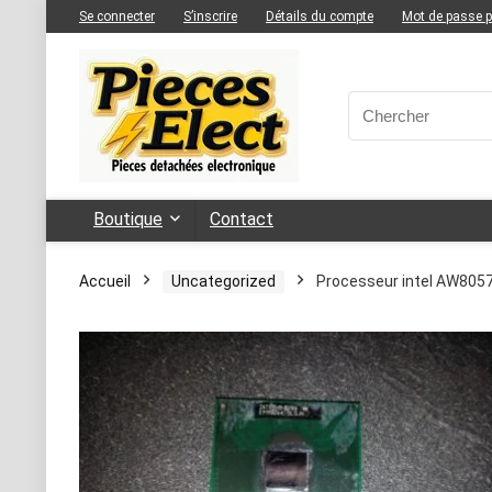
Se connecter
S’inscrire
Détails du compte
Mot de passe 
Boutique
Contact
Accueil
Uncategorized
Processeur intel AW805