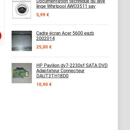
Documentation technique du lave
linge Whirlpool AWO3511 sav
5,99
€
Cadre écran Acer 5600 eazb
2002014
25,00
€
HP Pavilion dv7-2230sf SATA DVD
Adaptateur Connecteur
DAUT3TH18D0
10,90
€