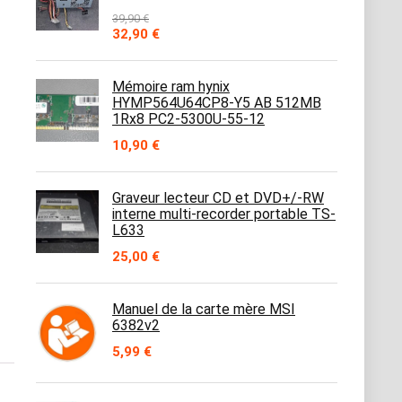
39,90
€
Le
Le
32,90
€
prix
prix
initial
actuel
était :
est :
Mémoire ram hynix
39,90 €.
32,90 €.
HYMP564U64CP8-Y5 AB 512MB
1Rx8 PC2-5300U-55-12
10,90
€
Graveur lecteur CD et DVD+/-RW
interne multi-recorder portable TS-
L633
25,00
€
Manuel de la carte mère MSI
6382v2
5,99
€