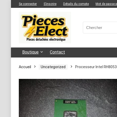
Se connecter
S’inscrire
Détails du compte
Mot de passe 
Boutique
Contact
Accueil
Uncategorized
Processeur Intel RH805