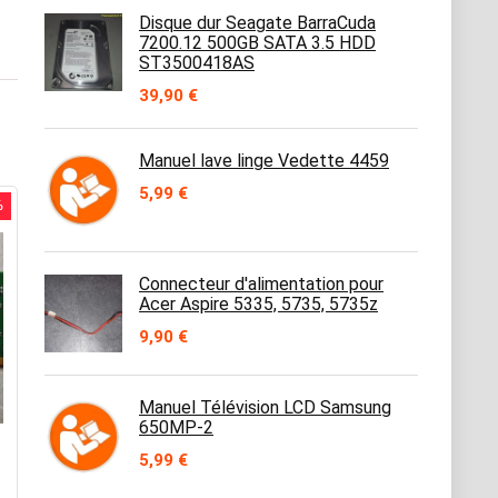
Disque dur Seagate BarraCuda
7200.12 500GB SATA 3.5 HDD
ST3500418AS
39,90
€
Manuel lave linge Vedette 4459
5,99
€
%
Connecteur d'alimentation pour
Acer Aspire 5335, 5735, 5735z
9,90
€
Manuel Télévision LCD Samsung
650MP-2
5,99
€