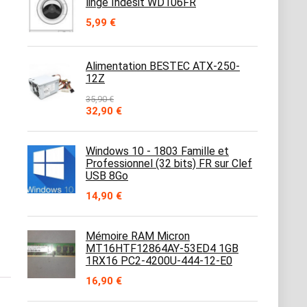
linge Indesit WD106FR
5,99
€
Alimentation BESTEC ATX-250-
12Z
35,90
€
Le
Le
32,90
€
prix
prix
initial
actuel
était :
est :
Windows 10 - 1803 Famille et
35,90 €.
32,90 €.
Professionnel (32 bits) FR sur Clef
USB 8Go
14,90
€
Mémoire RAM Micron
MT16HTF12864AY-53ED4 1GB
1RX16 PC2-4200U-444-12-E0
16,90
€