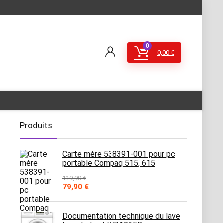
0
0,00
€
Produits
Carte mère 538391-001 pour pc
portable Compaq 515, 615
119,90
€
Le
Le
79,90
€
prix
prix
initial
actuel
était :
est :
Documentation technique du lave
119,90 €.
79,90 €.