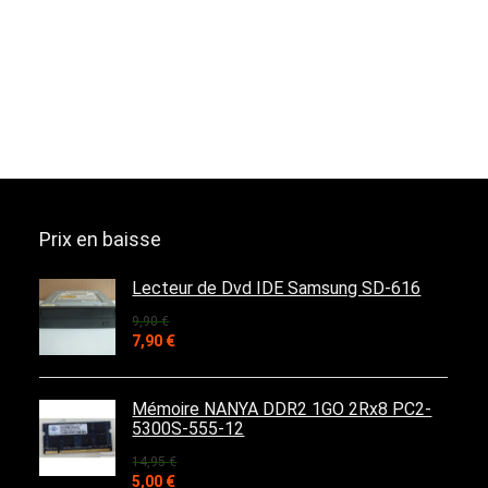
Prix en baisse
Lecteur de Dvd IDE Samsung SD-616
9,90
€
Le
Le
7,90
€
prix
prix
initial
actuel
était :
est :
Mémoire NANYA DDR2 1GO 2Rx8 PC2-
9,90 €.
7,90 €.
5300S-555-12
14,95
€
Le
Le
5,00
€