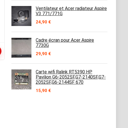
Ventilateur et Acer radiateur Aspire
–
V3 771/771G
24,90
€
Cadre écran pour Acer Aspire
7730G
29,90
€
Carte wifi Ralink RT5390 HP
Pavilion G6-2052SF,G7-2140SF,G7-
2052SF,G6-2144SF 670
15,90
€