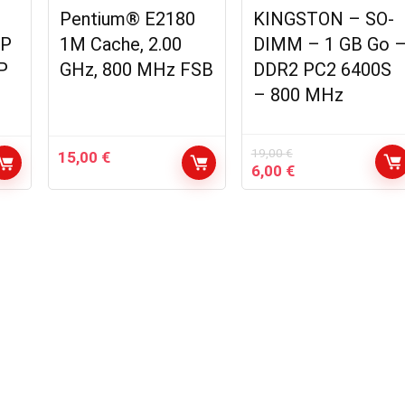
Pentium® E2180
KINGSTON – SO-
 P
1M Cache, 2.00
DIMM – 1 GB Go 
P
GHz, 800 MHz FSB
DDR2 PC2 6400S
– 800 MHz
19,00
€
15,00
€
Le
Le
6,00
€
prix
prix
initial
actuel
était :
est :
19,00 €.
6,00 €.