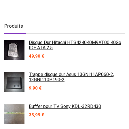
Produits
Disque Dur Hitachi HTS424040M9AT00 40Go
IDE ATA 2.5
49,90
€
Trappe disque dur Asus 13GNI11AP060-2,
13GNI110P190-2
9,90
€
Buffer pour TV Sony KDL-32RD430
35,99
€