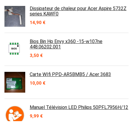
Dissipateur de chaleur pour Acer Aspire 5732Z
series KAWF0
14,90
€
Bios Bin Hp Envy x360 -15-w107ne
448.06202.001
3,50
€
Carte WIfi PPD-AR5BMB5 / Acer 3683
10,00
€
Manuel Télévision LED Philips 50PFL7956H/12
9,99
€