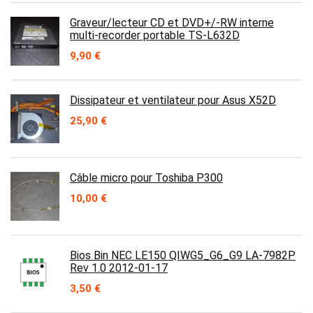
Graveur/lecteur CD et DVD+/-RW interne
multi-recorder portable TS-L632D
9,90
€
Dissipateur et ventilateur pour Asus X52D
25,90
€
Câble micro pour Toshiba P300
10,00
€
Bios Bin NEC LE150 QIWG5_G6_G9 LA-7982P
Rev 1.0 2012-01-17
3,50
€