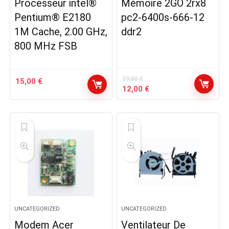
Processeur intel®
Mémoire 2GO 2rx8
Pentium® E2180
pc2-6400s-666-12
1M Cache, 2.00 GHz,
ddr2
800 MHz FSB
29,00
€
15,00
€
Le
Le
12,00
€
prix
prix
initial
actuel
était :
est :
29,00 €.
12,00 €.
UNCATEGORIZED
UNCATEGORIZED
Modem Acer
Ventilateur De