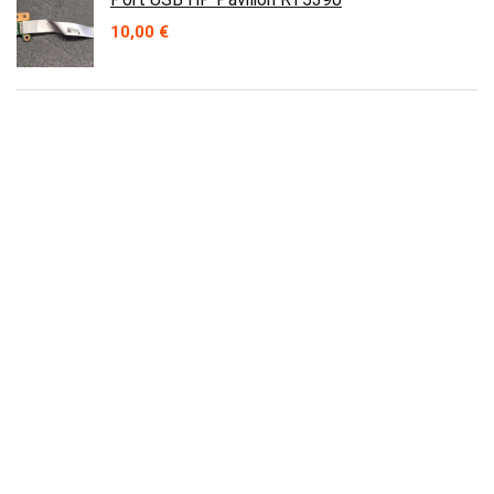
10,00
€
Carte wifi Intel 8265NGW pour Dell ou HP
10,00
€
Contact
Prix en baisse
Alimentation PC HP DPS-300AB-49 A 300W
570856-001