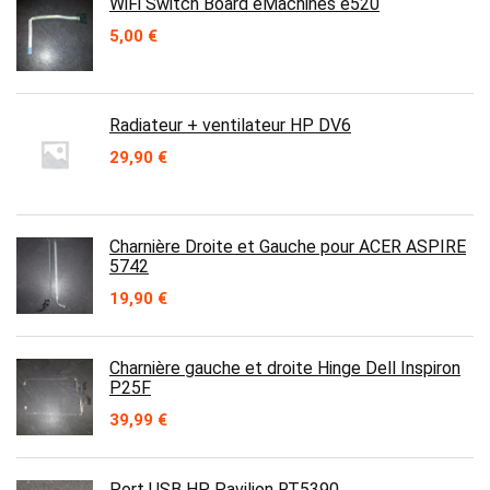
WiFi Switch Board eMachines e520
9,90 €.
7,90 €.
5,00
€
Radiateur + ventilateur HP DV6
29,90
€
Charnière Droite et Gauche pour ACER ASPIRE
5742
19,90
€
Charnière gauche et droite Hinge Dell Inspiron
P25F
39,99
€
Port USB HP Pavilion RT5390