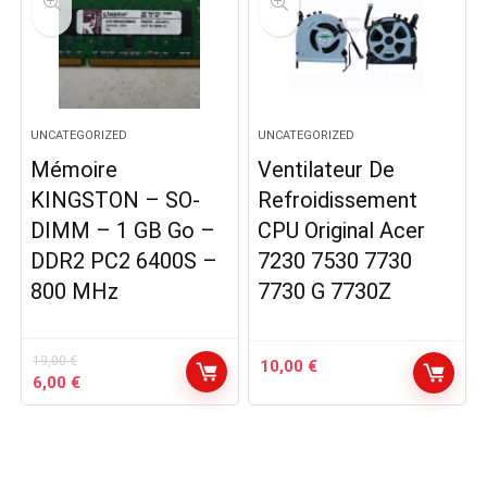
UNCATEGORIZED
UNCATEGORIZED
Mémoire
Ventilateur De
KINGSTON – SO-
Refroidissement
DIMM – 1 GB Go –
CPU Original Acer
DDR2 PC2 6400S –
7230 7530 7730
800 MHz
7730 G 7730Z
19,00
€
10,00
€
Le
Le
6,00
€
prix
prix
initial
actuel
était :
est :
19,00 €.
6,00 €.