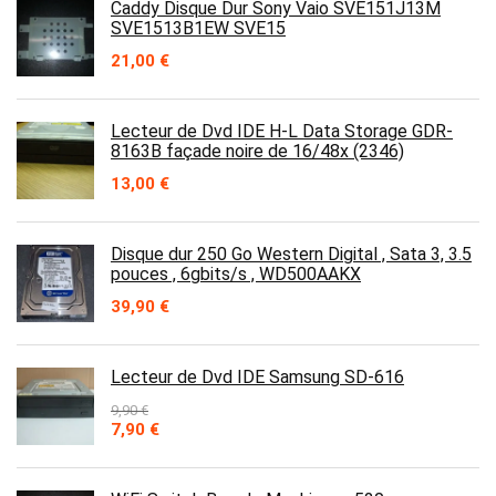
Caddy Disque Dur Sony Vaio SVE151J13M
SVE1513B1EW SVE15
21,00
€
Lecteur de Dvd IDE H-L Data Storage GDR-
8163B façade noire de 16/48x (2346)
13,00
€
Disque dur 250 Go Western Digital , Sata 3, 3.5
pouces , 6gbits/s , WD500AAKX
39,90
€
Lecteur de Dvd IDE Samsung SD-616
9,90
€
Le
Le
7,90
€
prix
prix
initial
actuel
était :
est :