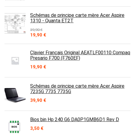
Schémas de principe carte mère Acer Aspire
1310 - Quanta ET2T
39,90
€
Le
Le
19,90
€
prix
prix
initial
actuel
était :
est :
Clavier Français Original AEATLF00110 Compaq
39,90 €.
19,90 €.
Presario F700 (F760EF)
19,90
€
Schémas de principe carte mère Acer Aspire
7235G 7735 7735G
39,90
€
Bios bin Hp 240 G6 DA0P1GMB6D1 Rev D
3,50
€