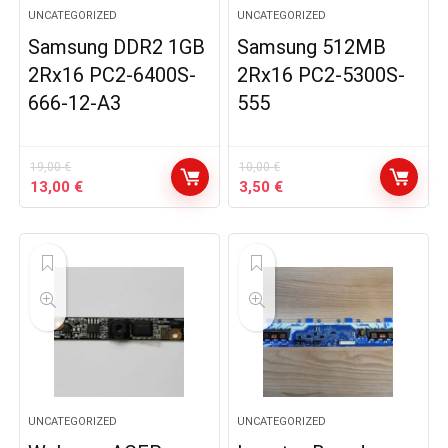
UNCATEGORIZED
UNCATEGORIZED
Samsung DDR2 1GB
Samsung 512MB
2Rx16 PC2-6400S-
2Rx16 PC2-5300S-
666-12-A3
555
19,00
€
10,00
€
Le
Le
Le
Le
13,00
€
3,50
€
prix
prix
prix
prix
initial
actuel
initial
actuel
était :
est :
était :
est :
19,00 €.
13,00 €.
10,00 €.
3,50 €.
UNCATEGORIZED
UNCATEGORIZED