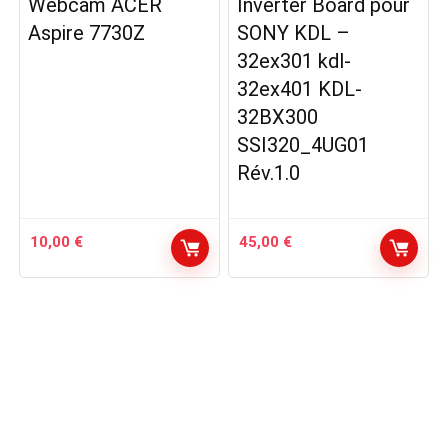
Webcam ACER
Inverter Board pour
Aspire 7730Z
SONY KDL –
32ex301 kdl-
32ex401 KDL-
32BX300
SSI320_4UG01
Rév.1.0
10,00
€
45,00
€