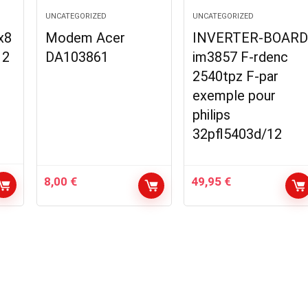
UNCATEGORIZED
UNCATEGORIZED
x8
Modem Acer
INVERTER-BOARD
12
DA103861
im3857 F-rdenc
2540tpz F-par
exemple pour
philips
32pfl5403d/12
8,00
€
49,95
€