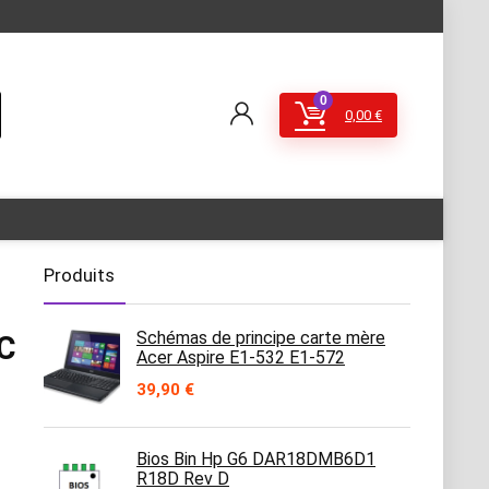
0
0,00
€
Produits
Schémas de principe carte mère
ZC
Acer Aspire E1-532 E1-572
39,90
€
Bios Bin Hp G6 DAR18DMB6D1
R18D Rev D