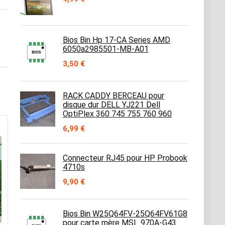
Bios Bin Hp 17-CA Series AMD
6050a2985501-MB-A01
3,50
€
RACK CADDY BERCEAU pour
disque dur DELL YJ221 Dell
OptiPlex 360 745 755 760 960
6,99
€
Connecteur RJ45 pour HP Probook
4710s
9,90
€
Bios Bin W25Q64FV-25Q64FV61G8
pour carte mère MSI_970A-G43