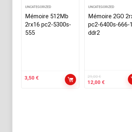
UNCATEGORIZED
UNCATEGORIZED
Mémoire 512Mb
Mémoire 2GO 2r
2rx16 pc2-5300s-
pc2-6400s-666-
555
ddr2
29,00
€
3,50
€
Le
Le
12,00
€
prix
prix
initial
actuel
était :
est :
29,00 €.
12,00 €.