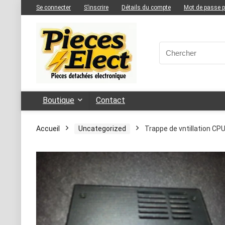
Se connecter
S’inscrire
Détails du compte
Mot de passe 
Boutique
Contact
Accueil
Uncategorized
Trappe de vntillation 