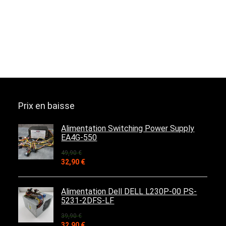
Prix en baisse
Alimentation Switching Power Supply
EA4G-550
49,90
€
Le
Le
32,90
€
prix
prix
initial
actuel
était :
est :
Alimentation Dell DELL L230P-00 PS-
49,90 €.
32,90 €.
5231-2DFS-LF
39,90
€
Le
Le
32,90
€