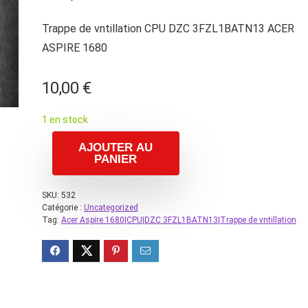
Trappe de vntillation CPU DZC 3FZL1BATN13 ACER
ASPIRE 1680
10,00
€
1 en stock
AJOUTER AU
PANIER
SKU:
532
Catégorie :
Uncategorized
Tag:
Acer Aspire 1680|CPU|DZC 3FZL1BATN13|Trappe de vntillation