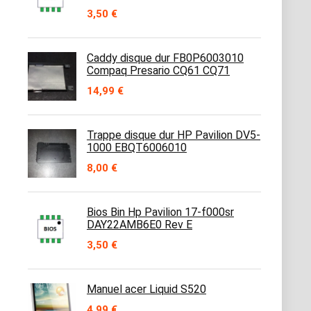
3,50
€
Caddy disque dur FB0P6003010
Compaq Presario CQ61 CQ71
14,99
€
Trappe disque dur HP Pavilion DV5-
1000 EBQT6006010
8,00
€
Bios Bin Hp Pavilion 17-f000sr
DAY22AMB6E0 Rev E
3,50
€
Manuel acer Liquid S520
4,99
€