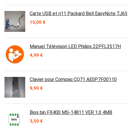
Carte USB et rj11 Packard Bell EasyNote TJ65
15,00
€
Manuel Télévision LED Philips 22PFL3517H
4,99
€
Clavier pour Compaq CQ71 AE0P7F00110
9,90
€
Bios bin FX400 MS-14811 VER 1.0 4MB
3,50
€