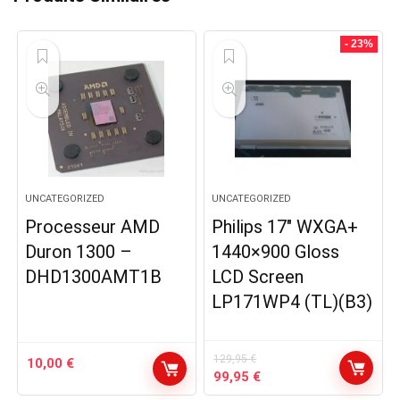
- 23%
UNCATEGORIZED
UNCATEGORIZED
Processeur AMD
Philips 17″ WXGA+
Duron 1300 –
1440×900 Gloss
DHD1300AMT1B
LCD Screen
LP171WP4 (TL)(B3)
129,95
€
10,00
€
Le
Le
99,95
€
prix
prix