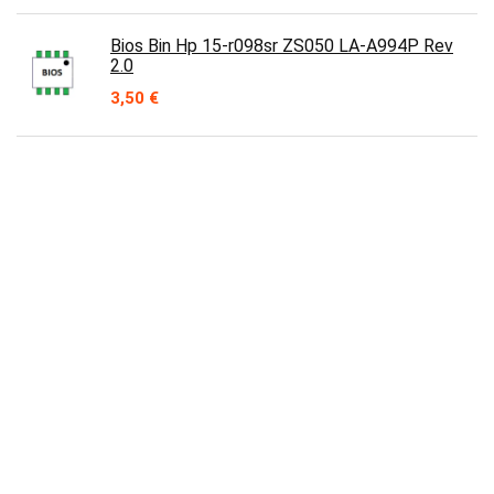
Bios Bin Hp 15-r098sr ZS050 LA-A994P Rev
2.0
3,50
€
CPU Intel pentium Dual-Core Mobile 2.1 GHz
800 MHz
20,00
€
Contact
Prix en baisse