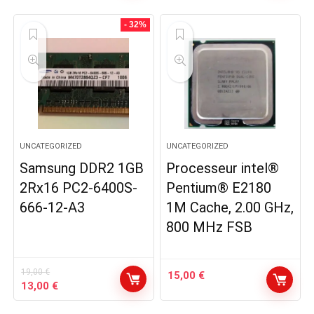
initial
actuel
était :
est :
- 32%
129,95 €.
99,95 €.
UNCATEGORIZED
UNCATEGORIZED
Samsung DDR2 1GB
Processeur intel®
2Rx16 PC2-6400S-
Pentium® E2180
666-12-A3
1M Cache, 2.00 GHz,
800 MHz FSB
19,00
€
15,00
€
Le
Le
13,00
€
prix
prix
initial
actuel