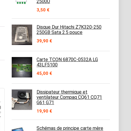
2500U
3,50
€
Disque Dur Hitachi Z7K320-250
250GB Sata 2.5 pouce
39,90
€
Carte TCON 6870C-0532A LG
43LF5100
45,00
€
Dissipateur thermique et
ventilateur Compaq CQ61 CQ71
G61 G71
19,90
€
Schémas de principe carte mère