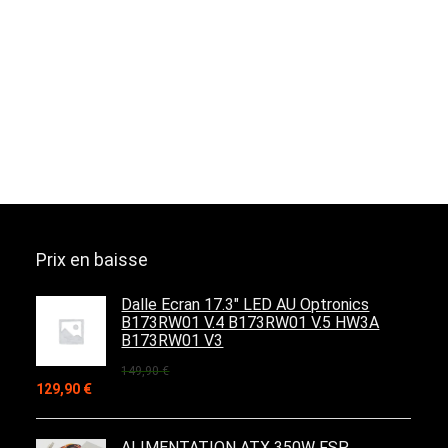
Prix en baisse
Dalle Ecran 17.3" LED AU Optronics
B173RW01 V.4 B173RW01 V.5 HW3A
B173RW01 V3
149,90
€
Le
Le
129,90
€
prix
prix
initial
actuel
était :
est :
ALIMENTATION ATX 350W FSP