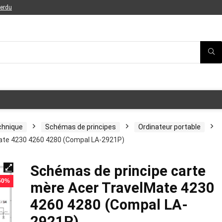
perdu
chnique
Schémas de principes
Ordinateur portable
ate 4230 4260 4280 (Compal LA-2921P)
Schémas de principe carte
 50%
mère Acer TravelMate 4230
4260 4280 (Compal LA-
2921P)