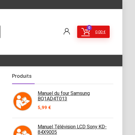
0
0,00
€
Produits
Manuel du four Samsung
BQ1AD4T013
5,99
€
Manuel Télévision LCD Sony KD-
84X9005