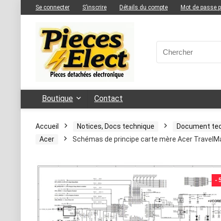
Se connecter
S’inscrire
Détails du compte
Mot de passe 
Boutique
Contact
Accueil
Notices, Docs technique
Document te
Acer
Schémas de principe carte mère Acer TravelM
-