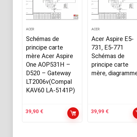
ACER
ACER
Schémas de
Acer Aspire E5-
principe carte
731, E5-771
mère Acer Aspire
Schémas de
One AOP531H –
principe carte
D520 – Gateway
mère, diagramm
LT2006v(Compal
KAV60 LA-5141P)
39,90
€
39,99
€