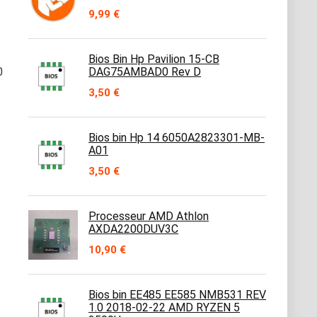
9,99
€
Bios Bin Hp Pavilion 15-CB
0
DAG75AMBAD0 Rev D
3,50
€
Bios bin Hp 14 6050A2823301-MB-
A01
3,50
€
Processeur AMD Athlon
AXDA2200DUV3C
10,90
€
Bios bin EE485 EE585 NMB531 REV
1.0 2018-02-22 AMD RYZEN 5