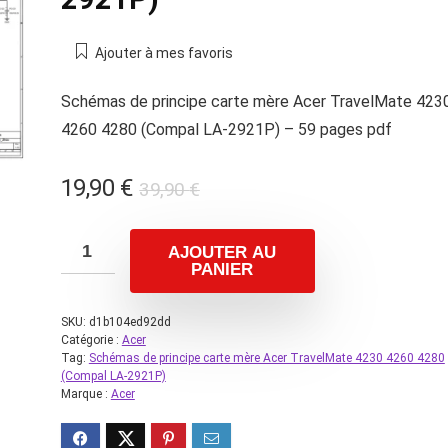
Ajouter à mes favoris
Schémas de principe carte mère Acer TravelMate 423
4260 4280 (Compal LA-2921P) – 59 pages pdf
Le
Le
19,90
€
39,90
€
prix
prix
initial
actuel
AJOUTER AU
était :
est :
PANIER
39,90 €.
19,90 €.
SKU:
d1b104ed92dd
Catégorie :
Acer
Tag:
Schémas de principe carte mère Acer TravelMate 4230 4260 4280
(Compal LA-2921P)
Marque :
Acer