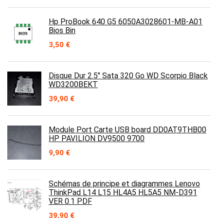
Hp ProBook 640 G5 6050A3028601-MB-A01
Bios Bin
3,50
€
Disque Dur 2.5″ Sata 320 Go WD Scorpio Black
WD3200BEKT
39,90
€
Module Port Carte USB board DD0AT9THB00
HP PAVILION DV9500 9700
9,90
€
Schémas de principe et diagrammes Lenovo
ThinkPad L14 L15 HL4A5 HL5A5 NM-D391
VER 0.1 PDF
39,90
€