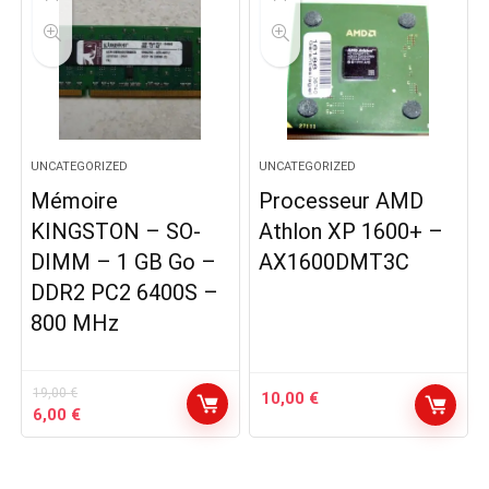
UNCATEGORIZED
UNCATEGORIZED
Mémoire
Processeur AMD
KINGSTON – SO-
Athlon XP 1600+ –
DIMM – 1 GB Go –
AX1600DMT3C
DDR2 PC2 6400S –
800 MHz
19,00
€
10,00
€
Le
Le
6,00
€
prix
prix
initial
actuel
était :
est :