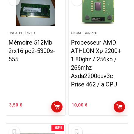
UNCATEGORIZED
UNCATEGORIZED
Mémoire 512Mb
Processeur AMD
2rx16 pc2-5300s-
ATHLON Xp 2200+
555
1.80ghz / 256kb /
266mhz
Axda2200duv3c
Prise 462 / a CPU
3,50
€
10,00
€
- 68%