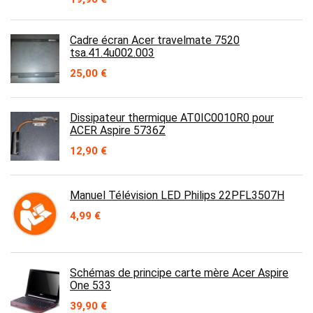
prix
prix
initial
actuel
était :
est :
Cadre écran Acer travelmate 7520
39,90 €.
19,90 €.
tsa.41.4u002.003
25,00
€
Dissipateur thermique AT0IC0010R0 pour
ACER Aspire 5736Z
12,90
€
Manuel Télévision LED Philips 22PFL3507H
4,99
€
Schémas de principe carte mère Acer Aspire
One 533
39,90
€