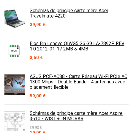
Schémas de principe carte mère Acer
Travelmate 4220
39,90
€
Bios Bin Lenovo QIWG5 G6 G9 LA-7892P REV
1.0 2012-01-17 2MB & 4MB
3,50
€
ASUS PCE-AC88 - Carte Réseau Wi-Fi PCIe AC
1300 Mbps - Double Bande - 4 antennes avec
placement flexible
59,00
€
Schémas de principe carte mère Acer Aspire
3610 - WISTRON MORAR
39,90
€
Le
Le
19,90
€