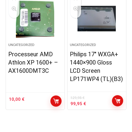
UNCATEGORIZED
UNCATEGORIZED
Processeur AMD
Philips 17″ WXGA+
Athlon XP 1600+ –
1440×900 Gloss
AX1600DMT3C
LCD Screen
LP171WP4 (TL)(B3)
129,95
€
10,00
€
Le
Le
99,95
€
prix
prix
initial
actuel
était :
est :
129,95 €.
99,95 €.