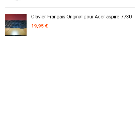
Clavier Français Original pour Acer aspire 7730
19,95
€
Bios bin ACER V3-772G 2.0 VA70HW GDDR5
REV 20 i7-4702MQ GTX 760M
3,50
€
Contact
Prix en baisse