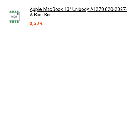
Apple MacBook 13” Unibody A1278 820-2327-
A Bios Bin
3,50
€
Alimentation MAD-X 550W
39,90
€
Le
Le
35,90
€
prix
prix
initial
actuel
était :
est :
39,90 €.
35,90 €.
Contact
Prix en baisse