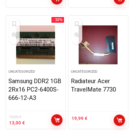
- 32%
UNCATEGORIZED
UNCATEGORIZED
Samsung DDR2 1GB
Radiateur Acer
2Rx16 PC2-6400S-
TravelMate 7730
666-12-A3
19,00
€
19,99
€
Le
Le
13,00
€
prix
prix