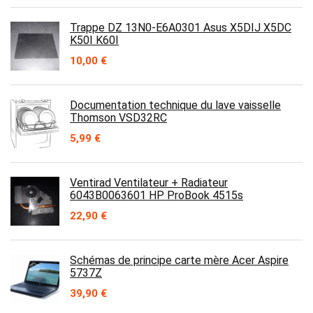
Trappe DZ 13N0-E6A0301 Asus X5DIJ X5DC
K50I K60I
10,00
€
Documentation technique du lave vaisselle
Thomson VSD32RC
5,99
€
Ventirad Ventilateur + Radiateur
6043B0063601 HP ProBook 4515s
22,90
€
Schémas de principe carte mère Acer Aspire
5737Z
39,90
€