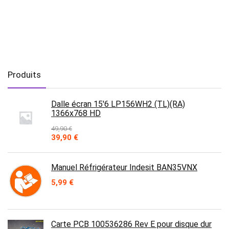
Produits
Dalle écran 15'6 LP156WH2 (TL)(RA)
1366x768 HD
49,90
€
Le
Le
39,90
€
prix
prix
initial
actuel
était :
est :
Manuel Réfrigérateur Indesit BAN35VNX
49,90 €.
39,90 €.
5,99
€
Carte PCB 100536286 Rev E pour disque dur