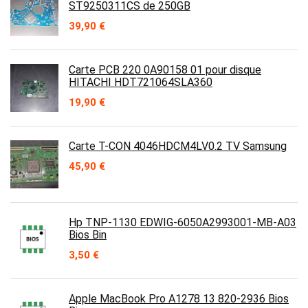
ST9250311CS de 250GB
39,90
€
Carte PCB 220 0A90158 01 pour disque
HITACHI HDT721064SLA360
19,90
€
Carte T-CON 4046HDCM4LV0.2 TV Samsung
45,90
€
Hp TNP-1130 EDWIG-6050A2993001-MB-A03
Bios Bin
3,50
€
Apple MacBook Pro A1278 13 820-2936 Bios