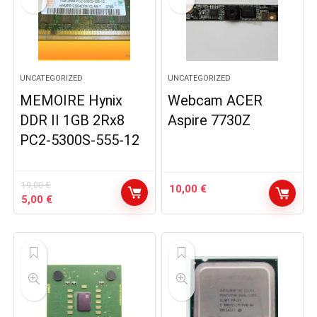
UNCATEGORIZED
UNCATEGORIZED
MEMOIRE Hynix
Webcam ACER
DDR II 1GB 2Rx8
Aspire 7730Z
PC2-5300S-555-12
19,00
€
10,00
€
Le
Le
5,00
€
prix
prix
initial
actuel
était :
est :
19,00 €.
5,00 €.