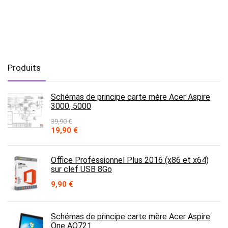
Produits
Schémas de principe carte mère Acer Aspire
3000, 5000
39,90
€
Le
Le
19,90
€
prix
prix
initial
actuel
était :
est :
Office Professionnel Plus 2016 (x86 et x64)
39,90 €.
19,90 €.
sur clef USB 8Go
9,90
€
Schémas de principe carte mère Acer Aspire
One AO721