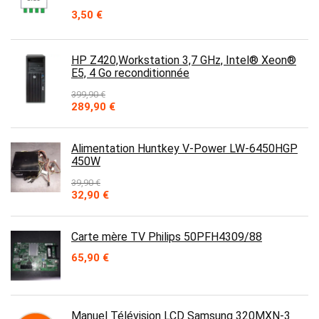
3,50
€
HP Z420,Workstation 3,7 GHz, Intel® Xeon®
E5, 4 Go reconditionnée
399,90
€
Le
Le
289,90
€
prix
prix
initial
actuel
était :
est :
Alimentation Huntkey V-Power LW-6450HGP
399,90 €.
289,90 €.
450W
39,90
€
Le
Le
32,90
€
prix
prix
initial
actuel
était :
est :
Carte mère TV Philips 50PFH4309/88
39,90 €.
32,90 €.
65,90
€
Manuel Télévision LCD Samsung 320MXN-3