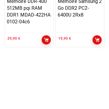
Mémoire DDR-400
Mémoire Samsung 2
512MB pqi RAM
Go DDR2 PC2-
DDR1 MDAD-422HA
6400U 2Rx8
0102-04c6
29,90
€
19,90
€