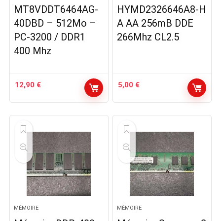
MT8VDDT6464AG-
HYMD2326646A8-H
40DBD – 512Mo –
A AA 256mB DDE
PC-3200 / DDR1
266Mhz CL2.5
400 Mhz
12,90
€
5,00
€
MÉMOIRE
MÉMOIRE