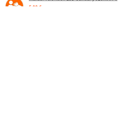
5,99
€
Module Bouton LS-8241P Dell Inspiron P25F
26,99
€
Contact
Prix en baisse
Dalle Ecran 15.4" LCD LP154WX4(TL)(C3)
49,90
€