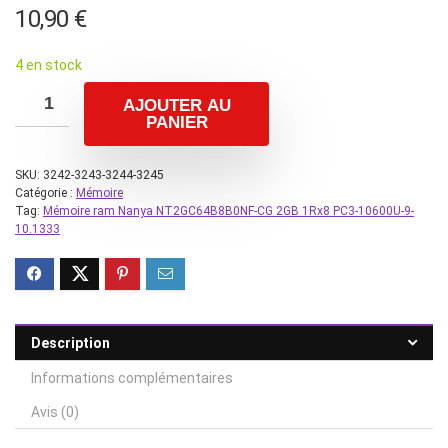
10,90
€
4 en stock
AJOUTER AU
PANIER
SKU:
3242-3243-3244-3245
Catégorie :
Mémoire
Tag:
Mémoire ram Nanya NT2GC64B8B0NF-CG 2GB 1Rx8 PC3-10600U-9-
10.1333
Description
Informations complémentaires
Avis (0)